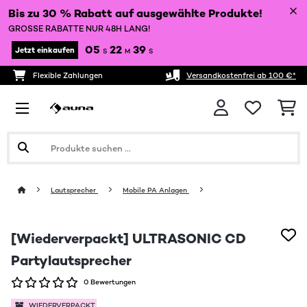
Bis zu 30 % Rabatt auf ausgewählte Produkte!
GROSSE RABATTE NUR 48H LANG!
05
22
38
Jetzt einkaufen
S
M
S
Flexible Zahlungen
Versandkostenfrei ab 100 €*
Lautsprecher
Mobile PA Anlagen
[Wiederverpackt] ULTRASONIC CD
Partylautsprecher
0 Bewertungen
WIEDERVERPACKT