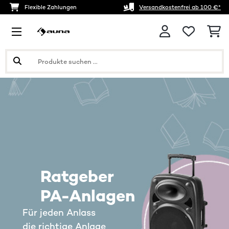
Flexible Zahlungen
Versandkostenfrei ab 100 €*
Ratgeber
PA-Anlagen
Für jeden Anlass
die richtige Anlage