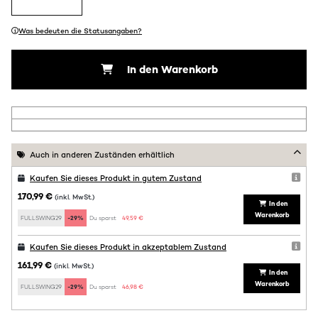
Was bedeuten die Statusangaben?
In den Warenkorb
Auch in anderen Zuständen erhältlich
Kaufen Sie dieses Produkt in gutem Zustand
170,99 €
(inkl. MwSt.)
In den
Warenkorb
FULLSWING29
-29%
Du sparst:
49,59 €
Kaufen Sie dieses Produkt in akzeptablem Zustand
161,99 €
(inkl. MwSt.)
In den
Warenkorb
FULLSWING29
-29%
Du sparst:
46,98 €