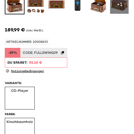
+1
189,99 €
(inkl. MwSt.)
ARTIKELNUMMER: 10008633
-29%
CODE:
FULLSWING29
DU SPARST:
55,10 €
Nutzungsbedingungen
VARIANTE:
CD-Player
FARBE:
Kirschbaumholz