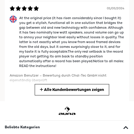
eigenständig überprüft
01/03/2024
At the original price (it has risen considerably since I bought it)
30/10/2025
you get a stylish, functional all in one solution that bridges the
gap between old and new technology with confidence. Although
Das hatte mir gut gefallen,aber es ist ohne Internet Anschluss, nicht
it has two nominally low watt speakers, sound volume can go up
relevant für Heute!
to annoy your neighbor level easily without losses in quality. The
latter is not exactly what you know from wood framed devices
Theo
from the old days, but it comes surprisingly close to it, and for
my taste it is fully acceptable.The only real setback is the record
player not getting its arm back to standby position
03/12/2024
automatically after a record has been played.Notice to all males:
READ the instructions!
Ich schreibe nicht so viele Rezessionen, aber hier muss ich einfach mal
ein Lob aussprechen. Ich wurde jeder Zeit über den aktuellen Status
Amazon Benutzer – Bewertung durch Chal-Tec GmbH nicht
meines Paketes per Email vom Verkäufer informiert, hier wird
eigenständig überprüft
Kundenservice noch Groß geschrieben, was ich sehr gut finde. Dann
zum Gerät selbst, es war sehr gut gesichert, Es kann einfach alles, und
Alle Kundenbewertungen zeigen
Übersetzen
ich meine Wirklich alles Bluetooth hat gleich funktioniert. CD lief
super. Schallplatten auch alles Top. Alles in allem ein tolles Gerät das
richtig Nostalgie ausstrahlt. Dazu ist es noch super verarbeitet.
16/12/2023
Amazon Benutzer – Bewertung durch Chal-Tec GmbH nicht
Geluid is prima ,eenvoudig te bedienen.Kwaliteit voor een goede prijs.
eigenständig überprüft
Amazon Benutzer – Bewertung durch Chal-Tec GmbH nicht
Beliebte Kategorien
eigenständig überprüft