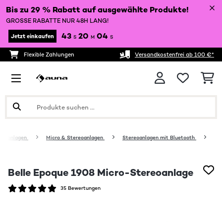
Bis zu 29 % Rabatt auf ausgewählte Produkte!
GROSSE RABATTE NUR 48H LANG!
43
20
03
Jetzt einkaufen
S
M
S
Flexible Zahlungen
Versandkostenfrei ab 100 €*
sikanlagen
Micro & Stereoanlagen
Stereoanlagen mit Bluetooth
Belle Epoque 1908 Micro-Stereoanlage
35 Bewertungen