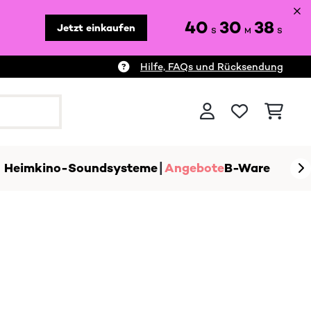
40
30
38
Jetzt einkaufen
S
M
S
Hilfe, FAQs und Rücksendung
Heimkino-Soundsysteme
Angebote
B-Ware