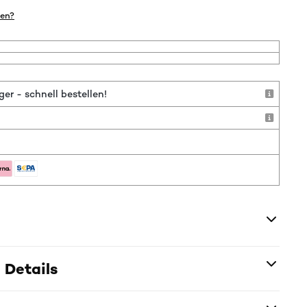
en?
r - schnell bestellen!
 Details