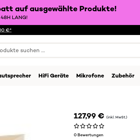
batt auf ausgewählte Produkte!
48H LANG!
00 €*
autsprecher
HiFi Geräte
Mikrofone
Zubehör
127,99 €
(inkl. MwSt.)
0 Bewertungen