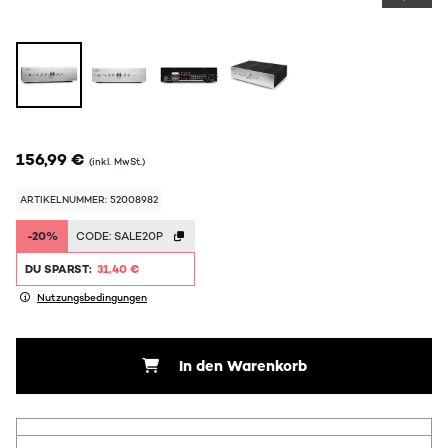
156,99 €
(inkl. MwSt.)
ARTIKELNUMMER: 52008982
-20%
CODE:
SALE20P
DU SPARST:
31,40 €
Nutzungsbedingungen
In den Warenkorb