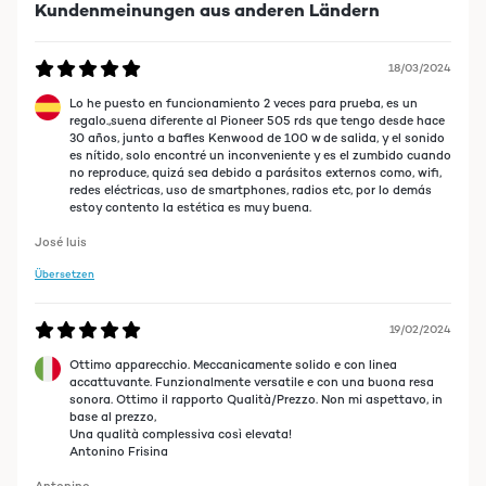
Kundenmeinungen aus anderen Ländern
хватает с запасом, покупкой очень доволен.
Roman
18/03/2024
Lo he puesto en funcionamiento 2 veces para prueba, es un
10/03/2024
regalo.,suena diferente al Pioneer 505 rds que tengo desde hace
30 años, junto a bafles Kenwood de 100 w de salida, y el sonido
Месяц назад приобрёл этот усилитель по соотношению цена качество
es nítido, solo encontré un inconveniente y es el zumbido cuando
этому аппарату нет равных, рекомендую всем.
no reproduce, quizá sea debido a parásitos externos como, wifi,
redes eléctricas, uso de smartphones, radios etc, por lo demás
Roman
estoy contento la estética es muy buena.
José luis
10/03/2024
Übersetzen
Месяц назад приобрёл этот усилитель по соотношению цена качество
этому аппарату нет равных, рекомендую всем.
19/02/2024
Roman
Ottimo apparecchio. Meccanicamente solido e con linea
accattuvante. Funzionalmente versatile e con una buona resa
sonora. Ottimo il rapporto Qualità/Prezzo. Non mi aspettavo, in
08/12/2023
base al prezzo,
Una qualità complessiva così elevata!
Mein HARMAN-KARDON Verstärker hatte nach fast 30 Jahren seinen
Antonino Frisina
Dienst eingestellt.Nun musste schnell ein gutes Gerät her. Aber es
sollte nicht mehr in einem hohen Preissegment angesiedelt sein.Da ich