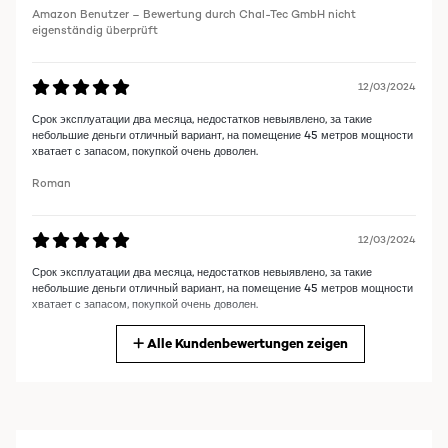
Amazon Benutzer – Bewertung durch Chal-Tec GmbH nicht
eigenständig überprüft
12/03/2024
Срок эксплуатации два месяца, недостатков невыявлено, за такие
небольшие деньги отличный вариант, на помещение 45 метров мощности
хватает с запасом, покупкой очень доволен.
Roman
12/03/2024
Срок эксплуатации два месяца, недостатков невыявлено, за такие
небольшие деньги отличный вариант, на помещение 45 метров мощности
хватает с запасом, покупкой очень доволен.
Roman
Alle Kundenbewertungen zeigen
12/03/2024
Срок эксплуатации два месяца, недостатков невыявлено, за такие
небольшие деньги отличный вариант, на помещение 45 метров мощности