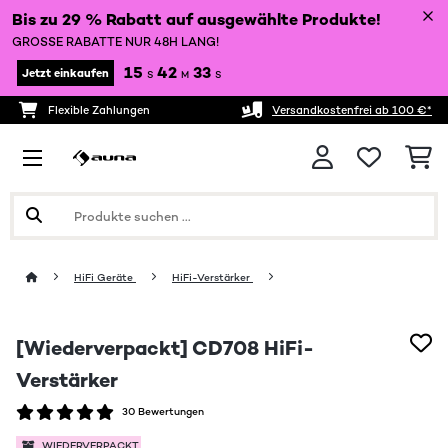
Bis zu 29 % Rabatt auf ausgewählte Produkte!
GROSSE RABATTE NUR 48H LANG!
15
42
32
Jetzt einkaufen
S
M
S
Flexible Zahlungen
Versandkostenfrei ab 100 €*
HiFi Geräte
HiFi-Verstärker
[Wiederverpackt] CD708 HiFi-
Verstärker
30 Bewertungen
WIEDERVERPACKT