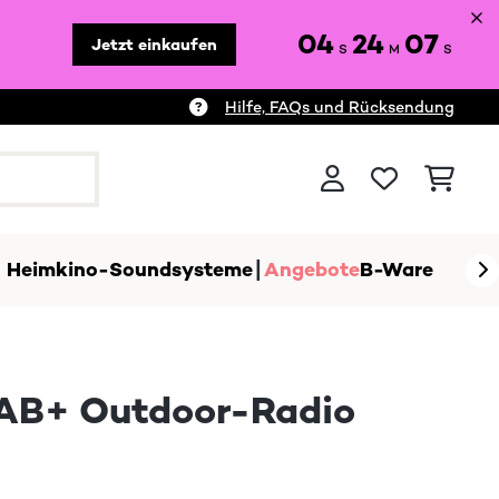
04
24
06
Jetzt einkaufen
S
M
S
Hilfe, FAQs und Rücksendung
Heimkino-Soundsysteme
Angebote
B-Ware
AB+ Outdoor-Radio