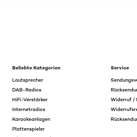
18/05/2023
La usamos el finde pasado cuando fuimos por ahí en
aparato en movimiento y con el cable está genial. Pe
batería dura mucho. Tiene una luz que se carga manu
me gusta mucho
Amazon Benutzer – Bewertung durch Chal-Tec GmbH ni
Beliebte Kategorien
Service
Lautsprecher
Sendungsv
DAB-Radios
Rücksendu
HiFi-Verstärker
Widerruf / 
Internetradios
Widerrufsr
Karaokeanlagen
Rücksendu
Plattenspieler