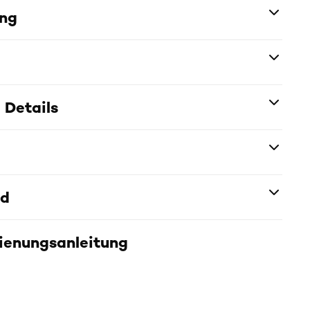
ung
 Details
nd
dienungsanleitung