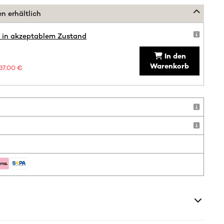
n erhältlich
t in akzeptablem Zustand
In den
Warenkorb
37,00 €