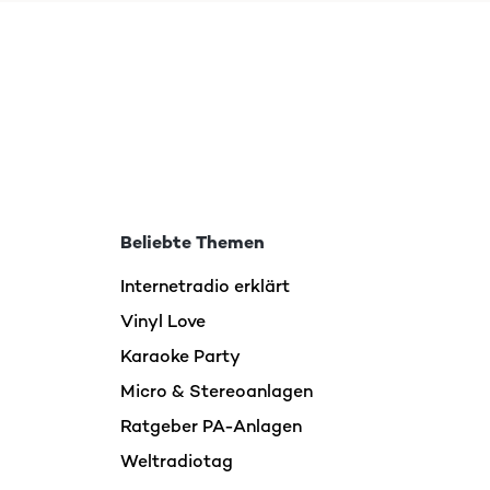
música de la furgoneta pero podíamos cargar este
ne un mini panel solar en la parte de arriba. Además la
para sintonizar la radio... Me parece muy práctica y
Übersetzen
Beliebte Themen
Internetradio erklärt
Vinyl Love
Karaoke Party
Micro & Stereoanlagen
Ratgeber PA-Anlagen
Weltradiotag