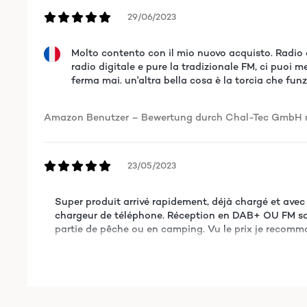
29/06/2023
Molto contento con il mio nuovo acquisto. Radio 
radio digitale e pure la tradizionale FM, ci puoi m
ferma mai. un'altra bella cosa è la torcia che fun
Amazon Benutzer – Bewertung durch Chal-Tec GmbH ni
23/05/2023
Super produit arrivé rapidement, déjà chargé et avec
chargeur de téléphone. Réception en DAB+ OU FM sans
partie de pêche ou en camping. Vu le prix je recomm
Amazon Benutzer – Bewertung durch Chal-Tec GmbH ni