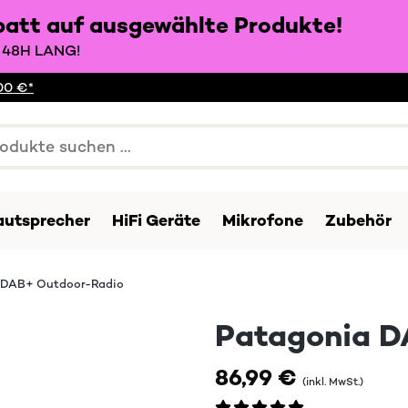
batt auf ausgewählte Produkte!
48H LANG!
00 €*
autsprecher
HiFi Geräte
Mikrofone
Zubehör
 DAB+ Outdoor-Radio
Patagonia D
86,99 €
(inkl. MwSt.)