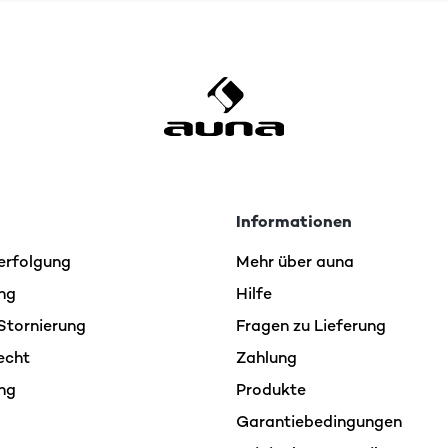
 la furgo y dormimos fuera y no queremos gastar la batería de 
ro luego descubrimos que también carga con luz solar porque tie
almente con manivela, también tiene para conectar USB, antena 
cht eigenständig überprüft
Informationen
erfolgung
Mehr über auna
ng
Hilfe
Stornierung
Fragen zu Lieferung
echt
Zahlung
ng
Produkte
Garantiebedingungen