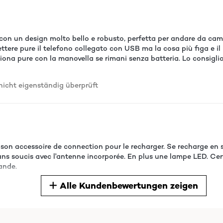
con un design molto bello e robusto, perfetta per andare da camp
ettere pure il telefono collegato con USB ma la cosa più figa e il 
ziona pure con la manovella se rimani senza batteria. Lo consigli
cht eigenständig überprüft
 son accessoire de connection pour le recharger. Se recharge en 
 soucis avec l'antenne incorporée. En plus une lampe LED. Certe
ande.
Alle Kundenbewertungen zeigen
cht eigenständig überprüft