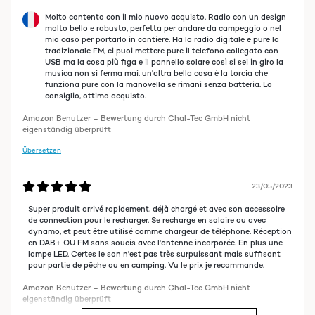
Molto contento con il mio nuovo acquisto. Radio con un design
molto bello e robusto, perfetta per andare da campeggio o nel
mio caso per portarlo in cantiere. Ha la radio digitale e pure la
tradizionale FM, ci puoi mettere pure il telefono collegato con
USB ma la cosa più figa e il pannello solare così si sei in giro la
musica non si ferma mai. un'altra bella cosa è la torcia che
funziona pure con la manovella se rimani senza batteria. Lo
consiglio, ottimo acquisto.
Amazon Benutzer – Bewertung durch Chal-Tec GmbH nicht
eigenständig überprüft
Übersetzen
23/05/2023
Super produit arrivé rapidement, déjà chargé et avec son accessoire
de connection pour le recharger. Se recharge en solaire ou avec
dynamo, et peut être utilisé comme chargeur de téléphone. Réception
en DAB+ OU FM sans soucis avec l'antenne incorporée. En plus une
lampe LED. Certes le son n'est pas très surpuissant mais suffisant
pour partie de pêche ou en camping. Vu le prix je recommande.
Amazon Benutzer – Bewertung durch Chal-Tec GmbH nicht
eigenständig überprüft