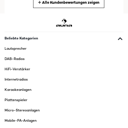
Alle Kundenbewertungen zeigen
Übersetzen
18/05/2023
La usamos el finde pasado cuando fuimos por ahí en la furgo y
dormimos fuera y no queremos gastar la batería de música de la
furgoneta pero podíamos cargar este aparato en movimiento y con
Beliebte Kategorien
el cable está genial. Pero luego descubrimos que también carga con
luz solar porque tiene un mini panel solar en la parte de arriba.
Lautsprecher
Además la batería dura mucho. Tiene una luz que se carga
manualmente con manivela, también tiene para conectar USB,
antena para sintonizar la radio... Me parece muy práctica y me gusta
DAB-Radios
mucho
HiFi-Verstärker
Amazon Benutzer – Bewertung durch Chal-Tec GmbH nicht
eigenständig überprüft
Internetradios
Übersetzen
Karaokeanlagen
Plattenspieler
Micro-Stereoanlagen
Mobile-PA-Anlagen