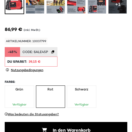
+1
86,99 €
(inkl. MwSt.)
ARTIKELNUMMER: 10037799
-45%
CODE:
SALE45P
DU SPARST:
39,15 €
Nutzungsbedingungen
FARBE:
Grün
Rot
Schwarz
Verfügbar
Verfügbar
Was bedeuten die Statusangaben?
In den Warenkorb