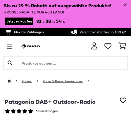
Bis zu 29 % Rabatt auf ausgewählte Produkte!
GROSSE RABATTE NUR 48H LANG!
31
38
53
Jetzt einkaufen
S
M
S
Flexible Zahlungen
Versandkostenfrei ab 100 €*
Radios
Radio & Kassettenrekorder
Patagonia DAB+ Outdoor-Radio
6 Bewertungen