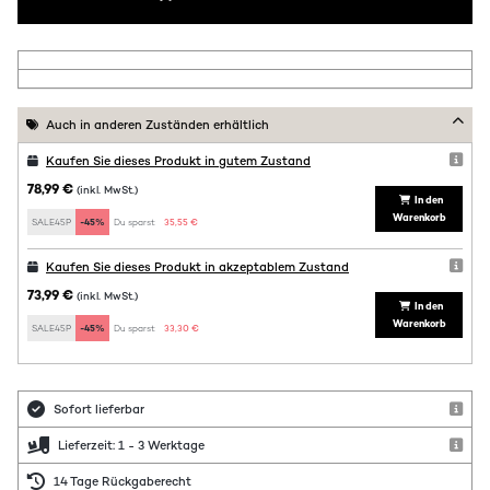
Auch in anderen Zuständen erhältlich
Kaufen Sie dieses Produkt in gutem Zustand
78,99 €
(inkl. MwSt.)
In den
Warenkorb
SALE45P
-45%
Du sparst:
35,55 €
Kaufen Sie dieses Produkt in akzeptablem Zustand
73,99 €
(inkl. MwSt.)
In den
Warenkorb
SALE45P
-45%
Du sparst:
33,30 €
Sofort lieferbar
Lieferzeit: 1 - 3 Werktage
14 Tage Rückgaberecht