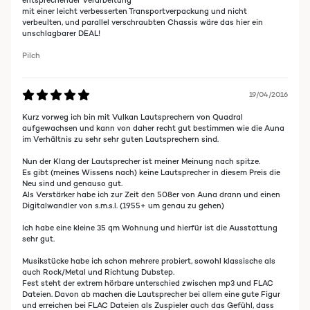
entsprechender Verarbeitung
mit einer leicht verbesserten Transportverpackung und nicht
verbeulten, und parallel verschraubten Chassis wäre das hier ein
unschlagbarer DEAL!
Pilch
19/04/2016
Kurz vorweg ich bin mit Vulkan Lautsprechern von Quadral
aufgewachsen und kann von daher recht gut bestimmen wie die Auna
im Verhältnis zu sehr sehr guten Lautsprechern sind.
Nun der Klang der Lautsprecher ist meiner Meinung nach spitze.
Es gibt (meines Wissens nach) keine Lautsprecher in diesem Preis die
Neu sind und genauso gut.
Als Verstärker habe ich zur Zeit den 508er von Auna drann und einen
Digitalwandler von s.m.s.l. (1955+ um genau zu gehen)
Ich habe eine kleine 35 qm Wohnung und hierfür ist die Ausstattung
sehr gut.
Musikstücke habe ich schon mehrere probiert, sowohl klassische als
auch Rock/Metal und Richtung Dubstep.
Fest steht der extrem hörbare unterschied zwischen mp3 und FLAC
Dateien. Davon ab machen die Lautsprecher bei allem eine gute Figur
und erreichen bei FLAC Dateien als Zuspieler auch das Gefühl, dass