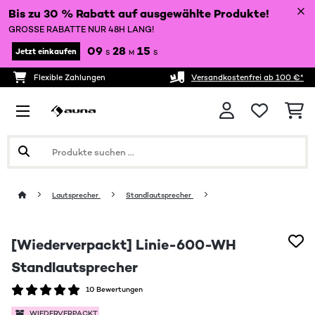
Bis zu 30 % Rabatt auf ausgewählte Produkte!
GROSSE RABATTE NUR 48H LANG!
09
28
15
Jetzt einkaufen
S
M
S
Flexible Zahlungen
Versandkostenfrei ab 100 €*
Lautsprecher
Standlautsprecher
[Wiederverpackt] Linie-600-WH
Standlautsprecher
10 Bewertungen
WIEDERVERPACKT