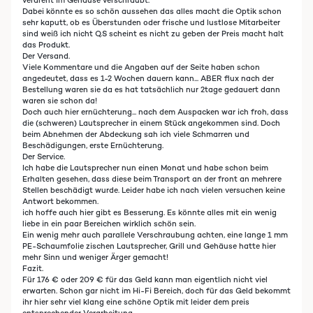
verdreht im Gehäuse verschraubt.
Dabei könnte es so schön aussehen das alles macht die Optik schon
sehr kaputt, ob es Überstunden oder frische und lustlose Mitarbeiter
sind weiß ich nicht Q.S scheint es nicht zu geben der Preis macht halt
das Produkt.
Der Versand.
Viele Kommentare und die Angaben auf der Seite haben schon
angedeutet, dass es 1-2 Wochen dauern kann... ABER flux nach der
Bestellung waren sie da es hat tatsächlich nur 2tage gedauert dann
waren sie schon da!
Doch auch hier ernüchterung... nach dem Auspacken war ich froh, dass
die (schweren) Lautsprecher in einem Stück angekommen sind. Doch
beim Abnehmen der Abdeckung sah ich viele Schmarren und
Beschädigungen, erste Ernüchterung.
Der Service.
Ich habe die Lautsprecher nun einen Monat und habe schon beim
Erhalten gesehen, dass diese beim Transport an der front an mehrere
Stellen beschädigt wurde. Leider habe ich nach vielen versuchen keine
Antwort bekommen.
ich hoffe auch hier gibt es Besserung. Es könnte alles mit ein wenig
liebe in ein paar Bereichen wirklich schön sein.
Ein wenig mehr auch parallele Verschraubung achten, eine lange 1 mm
PE-Schaumfolie zischen Lautsprecher, Grill und Gehäuse hatte hier
mehr Sinn und weniger Ärger gemacht!
Fazit.
Für 176 € oder 209 € für das Geld kann man eigentlich nicht viel
erwarten. Schon gar nicht im Hi-Fi Bereich, doch für das Geld bekommt
ihr hier sehr viel klang eine schöne Optik mit leider dem preis