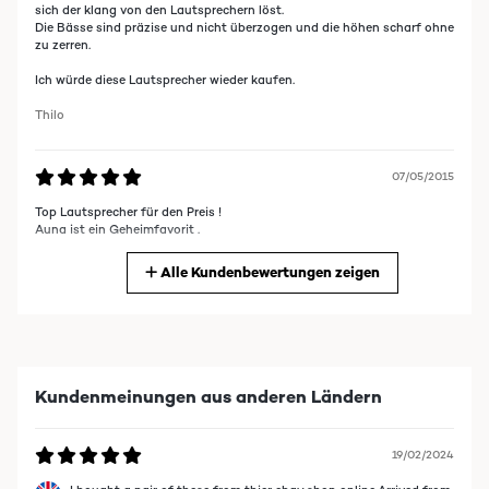
sich der klang von den Lautsprechern löst.
Die Bässe sind präzise und nicht überzogen und die höhen scharf ohne
zu zerren.
Ich würde diese Lautsprecher wieder kaufen.
Thilo
07/05/2015
Top Lautsprecher für den Preis !
Auna ist ein Geheimfavorit .
Miguel
Alle Kundenbewertungen zeigen
15/01/2015
Hallo,
fünf Sterne, warum wird sich mancher fragen. Ganz einfach, weil sie es
Kundenmeinungen aus anderen Ländern
wert sind, würde ich antworten.
Jeder der sich für den Kauf dieser Lautsprecher interessiert weiß das er
im Einsteigerbereich landen wird. Aus welchem Grund auch immer
kann, will oder möchte er nicht mehrere Wochen- oder Monatslöhne in
19/02/2024
zwei Klangmöbel investieren. Aus eben diesem Grund sollte man
Maßstäbe anlegen die dem Einstiegssegment gerecht werden.