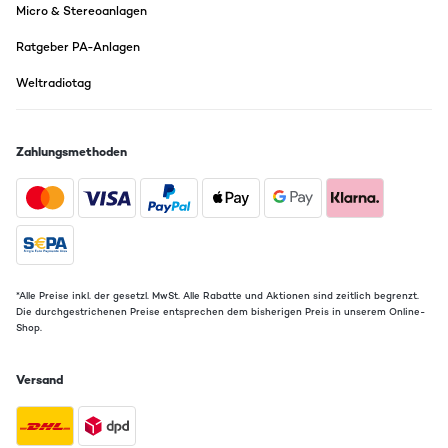
Micro & Stereoanlagen
05/06/2014
Ratgeber PA-Anlagen
Hallo, also ich bin von den Boxen total überzeugt. Ich habe sie heute
bekommen und allein das auspacken / aufstellen hat mir total viel
Weltradiotag
freude bereitet. Zu den Fakten: das Design finde ich spitze, die
Verarbeitung richtig gut und die Klangqualität lässt bei mir keine
wünsche offen, ich kann die Boxen nur empfehlen.
Zahlungsmethoden
02/05/2014
Diese boxen sind einfach super wer die nicht kauft ist selbst schuld
guter Sound und herausragender Bass
*Alle Preise inkl. der gesetzl. MwSt. Alle Rabatte und Aktionen sind zeitlich begrenzt.
Die durchgestrichenen Preise entsprechen dem bisherigen Preis in unserem Online-
Shop.
Versand