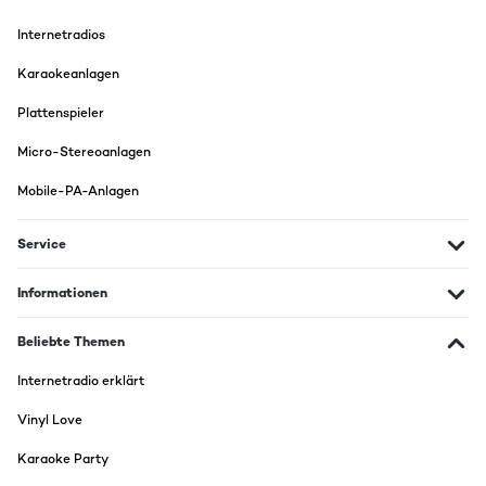
konnte aber nicht festgestellt werden. Somit reichen die mitgelieferten
Kabel aus. Was eine Änderung im Ton brachte war die Verwendung
Internetradios
eines anderen Verstärkers. Ich habe einen neuen etwas besseren
Verstärker (600w) zum Einsatz gebracht und bin voll zufrieden. Voll
Karaokeanlagen
aufgedreht habe ich noch nicht und werde es auch nicht machen, die
Nachbarn haben ja alle selbst eigene Musikanlagen womit sie sich ihre
Songs rein ziehen können. Wer mehr haben möchte kann ja mehr
Plattenspieler
ausgeben. Bei der schnelllebigen Entwicklung sehe ich das persönlich
jedenfalls nicht ein und ich will ja auch kein Konzerthaus daraus
Micro-Stereoanlagen
machen.
Mobile-PA-Anlagen
18/09/2014
Service
Habe mir ohne große Erwartungen die Boxen gekauft. Jetzt habe ich
Informationen
sie 14 Tage und bin absolut begeistert. Es ist mir ein Rätsel wie man
solche Qualität zu so einem Niedrichpreis hinbekommt.
Beliebte Themen
Internetradio erklärt
09/08/2014
Vinyl Love
Ich bin absolut begeistert... satter Klang in allen Lagen bei TV und
Musik... Die Bude bebt - und zwar in besten Klängen...
Karaoke Party