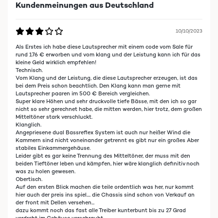
Kundenmeinungen aus Deutschland
10/10/2023
Als Erstes ich habe diese Lautsprecher mit einem code vom Sale für
rund 176 € erworben und vom klang und der Leistung kann ich für das
kleine Geld wirklich empfehlen!
Technisch.
Vom Klang und der Leistung, die diese Lautsprecher erzeugen, ist das
bei dem Preis schon beachtlich. Den Klang kann man gerne mit
Lautsprecher paaren im 500 € Bereich vergleichen.
Super klare Höhen und sehr druckvolle tiefe Bässe, mit den ich so gar
nicht so sehr gerechnet habe, die mitten werden, hier trotz, dem großen
Mitteltöner stark verschluckt.
Klanglich.
Angepriesene dual Bassreflex System ist auch nur heißer Wind die
Kammern sind nicht voneinander getrennt es gibt nur ein großes Aber
stabiles Einkammergehäuse.
Leider gibt es gar keine Trennung des Mitteltöner, der muss mit den
beiden Tieftöner leben und kämpfen, hier wäre klanglich definitiv noch
was zu holen gewesen.
Obertisch.
Auf den ersten Blick machen die teile ordentlich was her, nur kommt
hier auch der preis ins spiel.... die Chassis sind schon von Verkauf an
der front mit Dellen versehen...
dazu kommt noch das fast alle Treiber kunterbunt bis zu 27 Grad