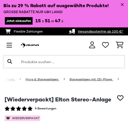
Bis zu 29 % Rabatt auf ausgewählte Produkte!
GROSSE RABATTE NUR 48H LANG!
15
51
47
Jetzt einkaufen
S
M
S
Flexible Zahlungen
Versandkostenfrei ab 100 €*
ikanlagen
Micro & Stereoanlagen
Stereoanlagen mit CD-Player
[Wiederverpackt] Elton Stereo-Anlage
9 Bewertungen
WIEDERVERPACKT