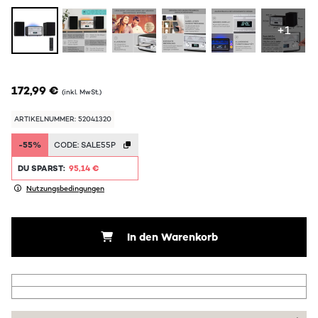
+1
172,99 €
(inkl. MwSt.)
ARTIKELNUMMER: 52041320
-55%
CODE:
SALE55P
DU SPARST:
95,14 €
Nutzungsbedingungen
In den Warenkorb