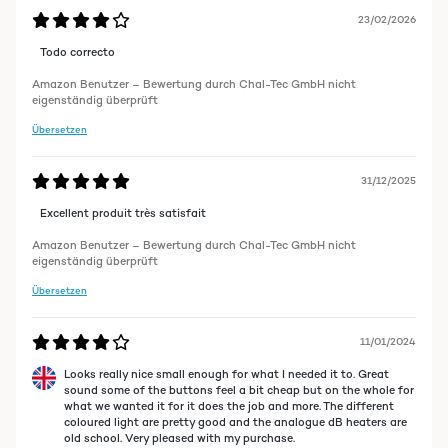
23/02/2026
Todo correcto
Amazon Benutzer – Bewertung durch Chal-Tec GmbH nicht
eigenständig überprüft
Übersetzen
31/12/2025
Excellent produit très satisfait
Amazon Benutzer – Bewertung durch Chal-Tec GmbH nicht
eigenständig überprüft
Übersetzen
11/01/2024
Looks really nice small enough for what I needed it to. Great
sound some of the buttons feel a bit cheap but on the whole for
what we wanted it for it does the job and more. The different
coloured light are pretty good and the analogue dB heaters are
old school. Very pleased with my purchase.