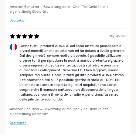
Amazon Benutzer – Bewertung durch Chal-Tec GmbH nicht
eigenständig überprüft
Übersetzen
20/10/2023
Come tutti i prodotti AUNA, di cui sono un felice possessore di
diversi modelli, anche questo non mi ha deluso a livello generale.
Dal design retrò, sempre molto piacevole, è possibile utilizzare
diverse fonti per riprodurre la nostra musica preferita e grazie a
diversi ingressi di uscita e entrata, posti sul retro, è possibile
aumentare i collegamenti. Schermo LCD ben leggibile, suono
semplice ma pulito. Come in tutti gli altri prodotti AUNA ottimo
il telecomando dai cui è possibile gestire la radio al 100%.Le
uniche note stonate, rispetto agli altri acquisti, sono state
scoprire che il manuale cartaceo non disponeva della lingua
italiana, così come il menù della radio e, per ultima, l’assenza
delle pile del telecomando.
Amazon Benutzer – Bewertung durch Chal-Tec GmbH nicht
eigenständig überprüft
Übersetzen