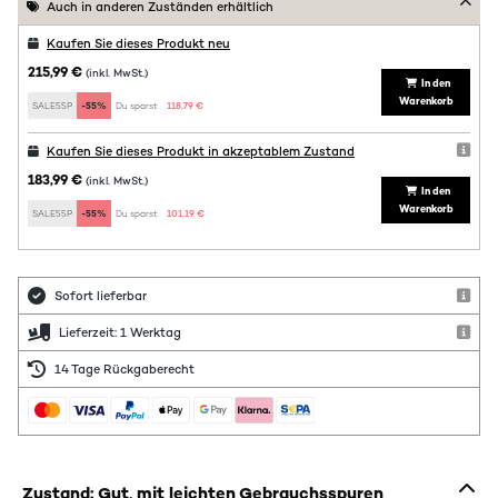
Auch in anderen Zuständen erhältlich
Kaufen Sie dieses Produkt neu
215,99 €
(inkl. MwSt.)
In den
Warenkorb
SALE55P
-55%
Du sparst:
118,79 €
Kaufen Sie dieses Produkt in akzeptablem Zustand
183,99 €
(inkl. MwSt.)
In den
Warenkorb
SALE55P
-55%
Du sparst:
101,19 €
Sofort lieferbar
Lieferzeit: 1 Werktag
14 Tage Rückgaberecht
Zustand: Gut, mit leichten Gebrauchsspuren