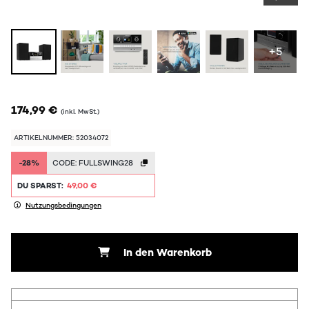
+5
174,99 €
(inkl. MwSt.)
ARTIKELNUMMER: 52034072
-28%
CODE:
FULLSWING28
DU SPARST:
49,00 €
Nutzungsbedingungen
In den Warenkorb