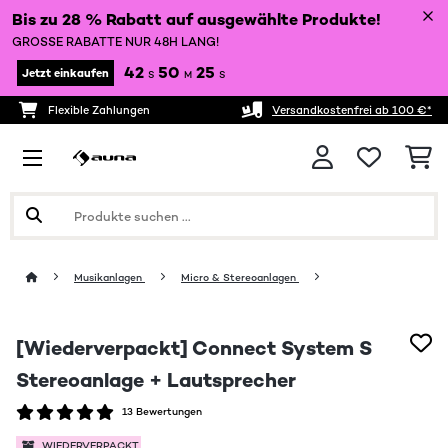
Bis zu 28 % Rabatt auf ausgewählte Produkte!
GROSSE RABATTE NUR 48H LANG!
42
50
24
Jetzt einkaufen
S
M
S
Flexible Zahlungen
Versandkostenfrei ab 100 €*
Musikanlagen
Micro & Stereoanlagen
[Wiederverpackt] Connect System S
Stereoanlage + Lautsprecher
13 Bewertungen
WIEDERVERPACKT