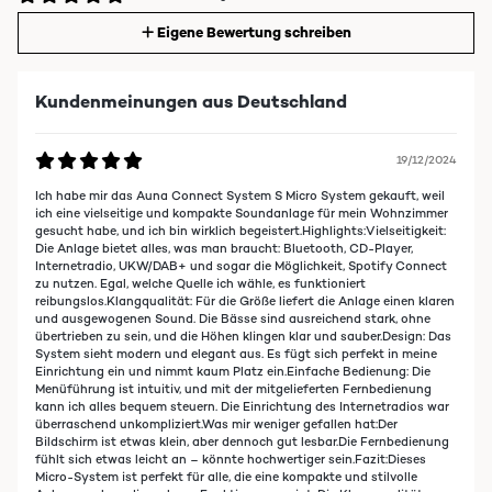
Eigene Bewertung schreiben
Kundenmeinungen aus Deutschland
19/12/2024
Ich habe mir das Auna Connect System S Micro System gekauft, weil
ich eine vielseitige und kompakte Soundanlage für mein Wohnzimmer
gesucht habe, und ich bin wirklich begeistert.Highlights:Vielseitigkeit:
Die Anlage bietet alles, was man braucht: Bluetooth, CD-Player,
Internetradio, UKW/DAB+ und sogar die Möglichkeit, Spotify Connect
zu nutzen. Egal, welche Quelle ich wähle, es funktioniert
reibungslos.Klangqualität: Für die Größe liefert die Anlage einen klaren
und ausgewogenen Sound. Die Bässe sind ausreichend stark, ohne
übertrieben zu sein, und die Höhen klingen klar und sauber.Design: Das
System sieht modern und elegant aus. Es fügt sich perfekt in meine
Einrichtung ein und nimmt kaum Platz ein.Einfache Bedienung: Die
Menüführung ist intuitiv, und mit der mitgelieferten Fernbedienung
kann ich alles bequem steuern. Die Einrichtung des Internetradios war
überraschend unkompliziert.Was mir weniger gefallen hat:Der
Bildschirm ist etwas klein, aber dennoch gut lesbar.Die Fernbedienung
fühlt sich etwas leicht an – könnte hochwertiger sein.Fazit:Dieses
Micro-System ist perfekt für alle, die eine kompakte und stilvolle