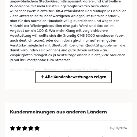
ungewöhnlichem SteckerGesamtInsgesamt klarere und kraftvollere
Wiedergabe mit mehr Einstellungsmöglichkeiten beim Klang
wünschenswert, nichts für Hifi-Enthusiasten und audiophile Genießer
- der Unterschied zu hochwertigeren Anlagen ist für mich hörbar -,
aber für den normalen Haushalt völlig ausreichend und wegen der
Vielzahl der Wiedergabequellen eine gute Wahl, und das bei im
Angebot um die 100 €. Wer mehr Klang mit vergleichbarere
Ausstattung will, sollte sich die Grundig CMS 5000 anschauen (aber
auch deutlich teurer), oder dann doch gleich nur auf einen guten
Verstärker möglichst mit Bluetooth (bei allen Qualitätsproblemen, die
damit verbunden sein können) und gute Boxen setzen - an
Zuspielgräten mangelt es ja heutzutage ohnehin nicht, viele brauchen
ja nur ihr Smartphone zum Streamen.
Amazon Benutzer – Bewertung durch Chal-Tec GmbH nicht
eigenständig überprüft
Alle Kundenbewertungen zeigen
28/12/2020
Ich benutze die Anlage hauptsächlich, um über DAB+ Radio zu hören
und um vom Tablet über Bluetooth Audios wiederzugeben (also quasi
Kundenmeinungen aus anderen Ländern
als Bluetooth-Lautsprecher). Beides geht hervorragend.Zum Kauf
haben mich bewogen- der sehr günstige Preis- positiver Testbericht-
die Vielfalt der anschließbaren Audioquellen.Zu den
Audioquellen:DAB+ , Bluetooth sehr gut (s.o.), FM O.K. (rauscht
15/01/2024
systembedingt etwas bei Kopfhörerwiedergabe; ich ziehe sowieso das
rauschfreie DAB+ vor).WLAN-Internet-Radio geht ebenfalls