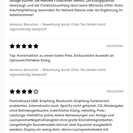
Anlage suchen, die mehrere Funktionen vereint. Die Klangqualität
überzeugt, und der Funktionsumfang lässt keine Wünsche offen. Klare
Kaufempfehlung, besonders für kleinere Räume oder als Ergänzung im
Arbeitszimmer!
Amazon Benutzer – Bewertung durch Chal-Tec GmbH nicht
eigenständig überprüft
26/01/2024
Top-Konstruktion zu einem tollen Preis. Erstaunliche Auswahl an
Optionen.Perfekter Klang.
Amazon Benutzer – Bewertung durch Chal-Tec GmbH nicht
eigenständig überprüft
28/12/2020
PostivKlasse DAB-Empfang, Bluetooth-Empfang funktioniert
problemlos, Internetradio auch, Spotify nicht getestet, CD-Wiedergabe
ohne Betriebsgeräusche, ordentlicher Klang, vielseitig, Preis-
Leistungs-Verhältnis prima, kleine Abmessungen von Anlage und
LautsprecherNegativKlangbild ohne große Einstellmöglichkeiten
(vorgefertigte Soundmodelle können über Equalizer ausgewählt
werden), Display ein wenig klein, dünne Lautsprecherkabel mit