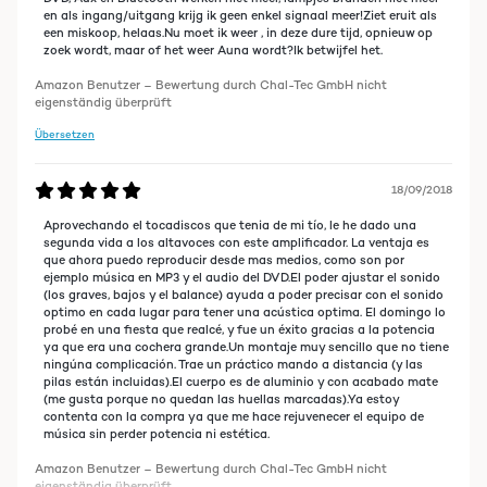
nicht brauche, ordentliche Soundqualität liefert, mit meinen alten
en als ingang/uitgang krijg ik geen enkel signaal meer!Ziet eruit als
Pioneer-Boxen werden kann und möglichst preiswert ist. Dia AV2 wird
een miskoop, helaas.Nu moet ik weer , in deze dure tijd, opnieuw op
diesen Anforderungen in jeder Hinsicht gerecht. Der Sound ist für
zoek wordt, maar of het weer Auna wordt?Ik betwijfel het.
meine Begriffe super, der Preis – wenn ich richtig sehe – unschlagbar.
Kurz: Ich bin vollkommen zufrieden. Wer einen Verstärker für ähnliche
Amazon Benutzer – Bewertung durch Chal-Tec GmbH nicht
Zwecke sucht, kann hier sicher bedenkenlos zuschlagen.
eigenständig überprüft
Übersetzen
19/08/2014
18/09/2018
Ordentliches Gerät mit einem guten Preis/Leistungsverhältnis! Habe
Aprovechando el tocadiscos que tenia de mi tío, le he dado una
ihn seit drei Wochen und bin zufrieden mit dem Teil. Es macht was es
segunda vida a los altavoces con este amplificador. La ventaja es
soll, hat einen guten sauberen Klang, satten Bass und rauscht nicht
que ahora puedo reproducir desde mas medios, como son por
wie manche Geräte wenn man am Regler dreht. Einziges Manco was
ejemplo música en MP3 y el audio del DVD.El poder ajustar el sonido
ich zu bemängeln habe, sind sehr hellen LED’s.
(los graves, bajos y el balance) ayuda a poder precisar con el sonido
optimo en cada lugar para tener una acústica optima. El domingo lo
probé en una fiesta que realcé, y fue un éxito gracias a la potencia
ya que era una cochera grande.Un montaje muy sencillo que no tiene
25/04/2014
ningúna complicación. Trae un práctico mando a distancia (y las
pilas están incluidas).El cuerpo es de aluminio y con acabado mate
Alles in allem ist der Vollverstärker in seiner Preisklasse eine klare
(me gusta porque no quedan las huellas marcadas).Ya estoy
Kaufempfehlung. Optisch hat das Gerät ein ansprechendes Design
contenta con la compra ya que me hace rejuvenecer el equipo de
und die Leistung ist für kleine Anlagen mehr als ausreichend. Habe
música sin perder potencia ni estética.
zwei 200 Watt Lautsprecher dranzuklemmen und die bekommen
genügend Sound ab. Der Verstärker ist meiner Meinung nach sein Geld
Amazon Benutzer – Bewertung durch Chal-Tec GmbH nicht
wert. Kein HighEnd aber völlig aussreichend für meine Gebrauch!
eigenständig überprüft