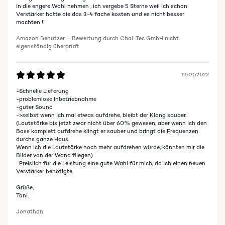
in die engere Wahl nehmen , ich vergebe 5 Sterne weil ich schon
Verstärker hatte die das 3-4 fache kosten und es nicht besser
machten !!
Amazon Benutzer – Bewertung durch Chal-Tec GmbH nicht
eigenständig überprüft
19/01/2022
-Schnelle Lieferung
-problemlose Inbetriebnahme
-guter Sound
->selbst wenn ich mal etwas aufdrehe, bleibt der Klang sauber.
(Lautstärke bis jetzt zwar nicht über 60% gewesen, aber wenn ich den
Bass komplett aufdrehe klingt er sauber und bringt die Frequenzen
durchs ganze Haus.
Wenn ich die Lautstärke noch mehr aufdrehen würde, könnten mir die
Bilder von der Wand fliegen)
-Preislich für die Leistung eine gute Wahl für mich, da ich einen neuen
Verstärker benötigte.
Grüße,
Toni.
Jonathan