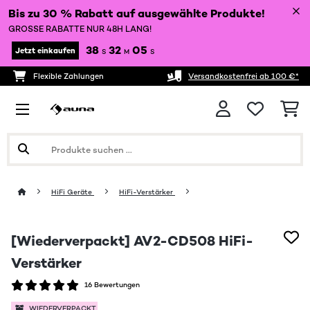
Bis zu 30 % Rabatt auf ausgewählte Produkte!
GROSSE RABATTE NUR 48H LANG!
38
32
05
Jetzt einkaufen
S
M
S
Flexible Zahlungen
Versandkostenfrei ab 100 €*
HiFi Geräte
HiFi-Verstärker
[Wiederverpackt] AV2-CD508 HiFi-
Verstärker
16 Bewertungen
WIEDERVERPACKT