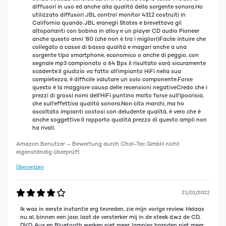
Empfinden ein echter Preis-Leistungs-Sieger.
diffusori in uso ed anche alla qualità della sorgente sonora.Ho
utilizzato diffusori JBL control monitor 4312 costruiti in
California quando JBL eranegli States e brevettava gli
altoparlanti con bobina in alloy e un player CD audio Pioneer
anche questo anni '80 (che non è tra i migliori)Facile intuire che
23/09/2014
collegato a casse di bassa qualità e magari anche a una
sorgente tipo smartphone, economico o anche di peggio, con
Ich suchte einen Verstärker fürs Arbeitszimmer und sah dieses Modell.
segnale mp3 campionato a 64 Bps il risultato sarà sicuramente
Für den Preis konnte ich nicht wiederstehen. Bestellt, geliefert (nach
scadente.Il giudizio va fatto all'impianto HiFi nella sua
Frankreich), angeschlossen und gestaunt.
completezza, è difficile valutare un solo componente.Forse
Schön schlicht und modern in der Anmutung, wertig in der Ausführung.
questo è la maggiore causa delle recensioni negativeCredo che i
Die Leistung ist ebenfalls untadelig, so das ich von diesem Verstäker
prezzi di grossi nomi dell'HiFi puntino molto forse sull'ipocrisia,
mehr als positiv überrascht bin.
che sull'effettiva qualità sonora.Non cito marchi, ma ho
ascoltato impianti costosi con deludente qualità, è vero che è
Kann ich mit gutem Gewissen empfehlen.
anche soggettivo.Il rapporto qualità prezzo di questo ampli non
ha rivali.
Amazon Benutzer – Bewertung durch Chal-Tec GmbH nicht
23/09/2014
eigenständig überprüft
Da die Erwartungen an einen Verstärker stark variieren, gleich
Übersetzen
folgendes vorweg: Ich nutze den AV2 zur Wiedergabe von digitaler
Musik (Mp3- bzw. M4a-Dateien) und Film-Audio. Quellen sind ein Mac
und ein iPhone. Ich bin für Unterschiede in der Klangqualität durchaus
21/01/2022
empfänglich, aber in dieser Hinsicht kein Experte, der noch die
allerkleinsten Differenzen wahrnimmt. Nachdem mein alter Verstärker
Ik was in eerste instantie erg tevreden, zie mijn vorige review. Helaas
langsam aber sicher den Geist aufgegeben hat, habe ich mich nach
nu al, binnen een jaar, laat de versterker mij in de steek d.w.z de CD,
einem Modell umgesehen, das ohne Features auskommt, die ich eh
DVD, Aux en Bluetooth werken niet meer, lampjes branden niet meer