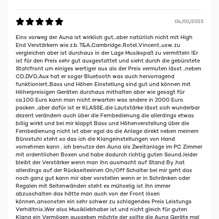
04/01/2023
Eins vorweg der Auna ist wirklich gut...aber natürlich nicht mit High
End Verstärkern wie z.b. T&A..Cambridge..Rotel..Vincent..usw. zu
vergleichen aber ist durchaus in der Lage Musikspaß zu vermitteln !Er
ist für den Preis sehr gut ausgestattet und sieht durch die gebürstete
Stahlfront um einiges wertiger aus als der Preis vermuten lässt ..neben
CD..DVD..Aux hat er sogar Bluetooth was auch hervorragend
funktioniert..Bass und Höhen Einstellung sind gut und können mit
Höherpreisigen Geräten durchaus mithalten aber wie gesagt für
ca.100 Euro kann man nicht erwarten was andere in 2000 Euro
packen ..aber dafür ist er KLASSE..die Lautstärke lässt sich wunderbar
dezent verändern auch über die Fernbedienung die allerdings etwas
billig wirkt und bei mir klappt Bass und Höhenverstellung über die
Fernbedienung nicht ist aber egal da die Anlage direkt neben meinem
Bürostuhl steht so das ich die Klangeinstellungen von Hand
vornehmen kann , ich benutze den Auna als Zweitanlage im PC Zimmer
mit ordentlichen Boxen und habe dadurch richtig guten Sound..leider
bleibt der Verstärker wenn man ihn ausmacht auf Stand By ,hat
allerdings auf der Rückseiteeinen On/Off Schalter bei mir geht das
noch ganz gut kann mir aber vorstellen wenn er in Schränken oder
Regalen mit Seitenwänden steht es mühselig ist ihn immer
abzuschalten das hätte man auch von der Front lösen
können..ansonsten ein sehr schwer zu schlagendes Preis Leistungs
Verhältnis..Wer also Musikliebhaber ist und nicht gleich für guten
Klang ein Vermögen ausgeben möchte der sollte die Auna Geräte mal