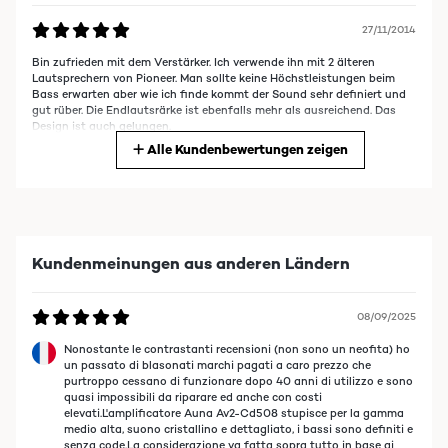
27/11/2014
Bin zufrieden mit dem Verstärker. Ich verwende ihn mit 2 älteren
Lautsprechern von Pioneer. Man sollte keine Höchstleistungen beim
Bass erwarten aber wie ich finde kommt der Sound sehr definiert und
gut rüber. Die Endlautsrärke ist ebenfalls mehr als ausreichend. Das
Design ist auch gelungen.
Alle Kundenbewertungen zeigen
01/10/2014
Ich habe den Verstärker erst ein paar Tage, aber er ist bereits jetzt
schon beinahe im Dauereinsatz. Beim Auspacken war ich zunächst
Kundenmeinungen aus anderen Ländern
verwundert über sein doch eher sehr geringes Gewicht. Die
Verarbeitung ist überdurchschnittlich und vollkommen okay und die
Frontplatte ist tatsächlich aus gebürstetem Aluminium und sehr
schön anzusehen. Ich stellte also kurzerhand das Gerät auf, schloss zu
08/09/2025
Testzwecken ein paar Lautsprecher an und diverse Audioquellen und
fuhr die Lautstärke hoch. Trotz erster Zweifel bezüglich Gewicht und
Nonostante le contrastanti recensioni (non sono un neofita) ho
der doch eher gering erscheinenden Ausgangsleistung, war ich dann
un passato di blasonati marchi pagati a caro prezzo che
doch sehr erstaunt. Die Auna AV2-CD508 treibt meine Lautsprecher
purtroppo cessano di funzionare dopo 40 anni di utilizzo e sono
hervorragend und verzerrungsfrei an. Lautstärke und Klangbild sind
quasi impossibili da riparare ed anche con costi
einfach spitze und man glaubt kaum, dass man hierfür mit einem so
elevati.L'amplificatore Auna Av2-Cd508 stupisce per la gamma
geringen Budget ausgekommen ist. Der Auna-Verstärker verspricht
medio alta, suono cristallino e dettagliato, i bassi sono definiti e
eigentlich nichts, was er nicht auch halten kann und ist nach meinem
senza code.La considerazione va fatta sopra tutto in base ai