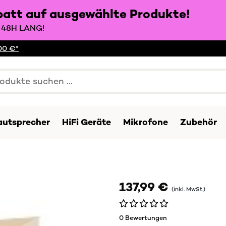
batt auf ausgewählte Produkte!
48H LANG!
00 €*
autsprecher
HiFi Geräte
Mikrofone
Zubehör
137,99 €
(inkl. MwSt.)
0 Bewertungen