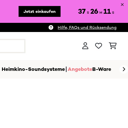
37
26
10
Jetzt einkaufen
S
M
S
Hilfe, FAQs und Rücksendung
Heimkino-Soundsysteme
Angebote
B-Ware