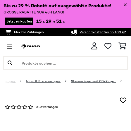
Bis zu 29 % Rabatt auf ausgewählte Produkte!
GROSSE RABATTE NUR 48H LANG!
15
29
51
Jetzt einkaufen
S
M
S
Flexible Zahlungen
Versandkostenfrei ab 100 €*
ikanlagen
Micro & Stereoanlagen
Stereoanlagen mit CD-Player
0 Bewertungen