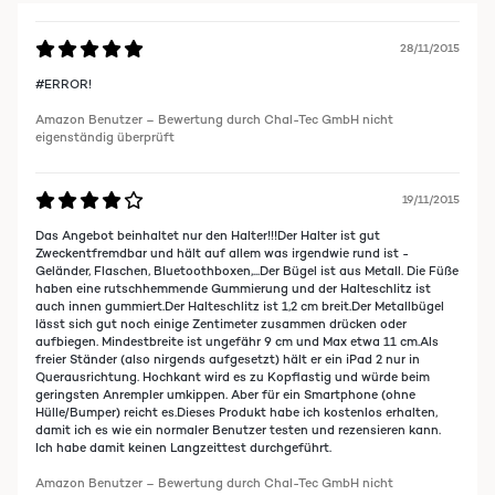
28/11/2015
#ERROR!
Amazon Benutzer – Bewertung durch Chal-Tec GmbH nicht
eigenständig überprüft
19/11/2015
Das Angebot beinhaltet nur den Halter!!!Der Halter ist gut
Zweckentfremdbar und hält auf allem was irgendwie rund ist -
Geländer, Flaschen, Bluetoothboxen,...Der Bügel ist aus Metall. Die Füße
haben eine rutschhemmende Gummierung und der Halteschlitz ist
auch innen gummiert.Der Halteschlitz ist 1,2 cm breit.Der Metallbügel
lässt sich gut noch einige Zentimeter zusammen drücken oder
aufbiegen. Mindestbreite ist ungefähr 9 cm und Max etwa 11 cm.Als
freier Ständer (also nirgends aufgesetzt) hält er ein iPad 2 nur in
Querausrichtung. Hochkant wird es zu Kopflastig und würde beim
geringsten Anrempler umkippen. Aber für ein Smartphone (ohne
Hülle/Bumper) reicht es.Dieses Produkt habe ich kostenlos erhalten,
damit ich es wie ein normaler Benutzer testen und rezensieren kann.
Ich habe damit keinen Langzeittest durchgeführt.
Amazon Benutzer – Bewertung durch Chal-Tec GmbH nicht