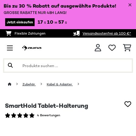
Bis zu 30 % Rabatt auf ausgewählte Produkte!
GROSSE RABATTE NUR 48H LANG!
17
10
56
Jetzt einkaufen
S
M
S
Flexible Zahlungen
Versandkostenfrei ab 100 €*
Zubehör
Kabel & Adapter
SmartHold Tablet-Halterung
4 Bewertungen