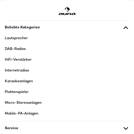
Als glücklicher Besitzer von Dr. Beat fand ich die Idee witzig, durch eine
Halterung und Aufsetzen eines Tablets das ganze zum "Musiksystem"
zu erweitern. Und tatsächlich ist das Tablet im Partybetrieb auf dem
Lautsprecher besser augehoben, als dass es irgendwo rumliegt.Der
Halter ist durchaus wertig ausgeführt: Die Metallklammer ist sehr
stabil und mit dem Aufsatz verschraubt. Mit den Geräten - also
Beliebte Kategorien
Lautsprecher und Tablet - kommen nur die gummiüberzogenen (oder
ist es Silikon?) Teile in Berührung, so dass nichts verkratzen kann. Auch
Lautsprecher
ein Verrutschen wird wirksam vermieden. Natürlich kann man den
Halter auch so auf den Tisch stellen oder auch übers Bein stülpen -
DAB-Radios
aber warum sollte man? Doch bestimmt kommen mir mit der Zeit noch
ein paar Sonderanwendungen in den Sinn.Für (Röhren-)Lautsprecher
HiFi-Verstärker
der entsprechenden Größe ist der Halter meines Erachtens tatsächlich
mehr als ein Gimmick, nämlich ein sinnvolles Zubehörteil.
Internetradios
Amazon Benutzer – Bewertung durch Chal-Tec GmbH nicht
eigenständig überprüft
Karaokeanlagen
Plattenspieler
Micro-Stereoanlagen
Mobile-PA-Anlagen
Service