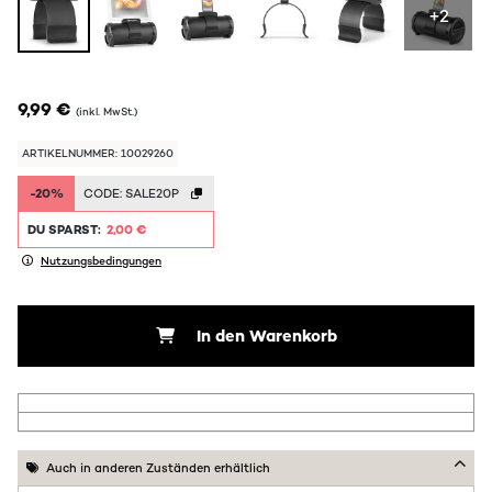
+2
9,99 €
(inkl. MwSt.)
ARTIKELNUMMER: 10029260
-20%
CODE:
SALE20P
DU SPARST:
2,00 €
Nutzungsbedingungen
In den Warenkorb
Auch in anderen Zuständen erhältlich