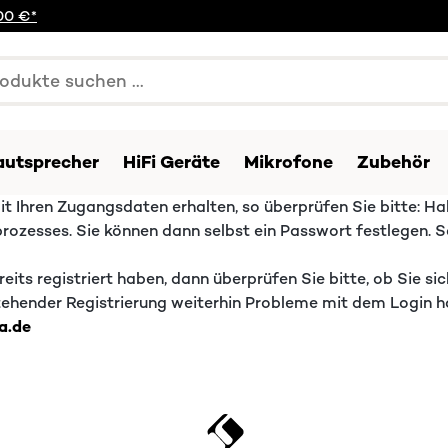
00 €*
autsprecher
HiFi Geräte
Mikrofone
Zubehör
t Ihren Zugangsdaten erhalten, so überprüfen Sie bitte: Ha
rozesses. Sie können dann selbst ein Passwort festlegen. Sob
eits registriert haben, dann überprüfen Sie bitte, ob Sie si
estehender Registrierung weiterhin Probleme mit dem Login
a.de