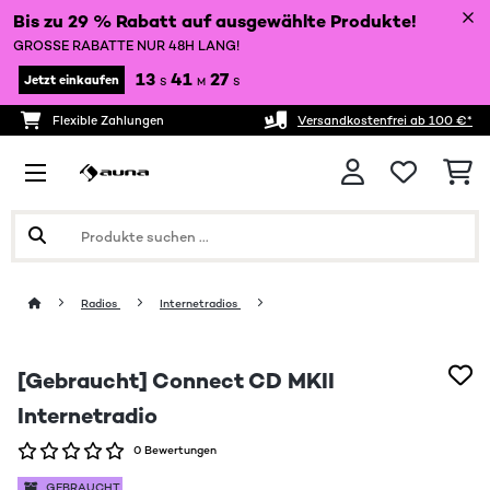
Bis zu 29 % Rabatt auf ausgewählte Produkte!
GROSSE RABATTE NUR 48H LANG!
13
41
26
Jetzt einkaufen
S
M
S
Flexible Zahlungen
Versandkostenfrei ab 100 €*
Radios
Internetradios
[Gebraucht] Connect CD MKII
Internetradio
0 Bewertungen
GEBRAUCHT