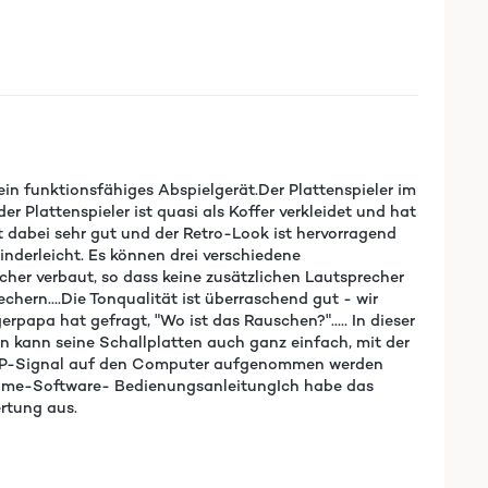
ein funktionsfähiges Abspielgerät.Der Plattenspieler im
er Plattenspieler ist quasi als Koffer verkleidet und hat
t dabei sehr gut und der Retro-Look ist hervorragend
inderleicht. Es können drei verschiedene
echer verbaut, so dass keine zusätzlichen Lautsprecher
hern....Die Tonqualität ist überraschend gut - wir
erpapa hat gefragt, "Wo ist das Rauschen?"..... In dieser
n kann seine Schallplatten auch ganz einfach, mit der
as LP-Signal auf den Computer aufgenommen werden
ahme-Software- BedienungsanleitungIch habe das
ertung aus.