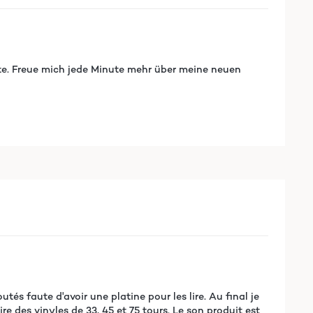
te. Freue mich jede Minute mehr über meine neuen
tés faute d'avoir une platine pour les lire. Au final je
ire des vinyles de 33, 45 et 75 tours. Le son produit est