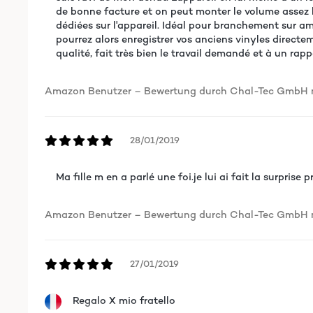
de bonne facture et on peut monter le volume assez h
dédiées sur l'appareil. Idéal pour branchement sur amp
pourrez alors enregistrer vos anciens vinyles directe
qualité, fait très bien le travail demandé et à un ra
Amazon Benutzer – Bewertung durch Chal-Tec GmbH ni
28/01/2019
Ma fille m en a parlé une foi.je lui ai fait la surprise
Amazon Benutzer – Bewertung durch Chal-Tec GmbH ni
27/01/2019
Regalo X mio fratello