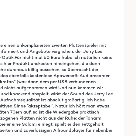
e einen unkomplizierten zweiten Plattenspieler mit
nformiert und Angebote verglichen, der Jerry Lee
Optik.Für nicht mal 60 Euro habe ich natürlich keine
ass hier Produktionskosten hineingehen, die dann
he durchaus billig aussehen, so überrascht der
 das ebenfalls kostenlose Apowersoft-Audiorecorder
Mikrofon" (was dann dem per USB verbundenen
Sound nicht aufgenommen wird.Und nun kommen wir
d und knackend abspielt, wirkt der Sound des Jerry Lee
e Aufnahmequalität ist absolut großartig. Ich habe
ositiven Sinne "akzeptabel". Natürlich hört man etwas
äten 70ern auf, so ist die Wiedergabe praktisch
erzogenen Platten nicht aus der Ruhe: der Tonarm
eler eine Salami einlegt, spielt er den Fettgehalt
zierten und zuverlässigen Allroundplayer für nebenbei