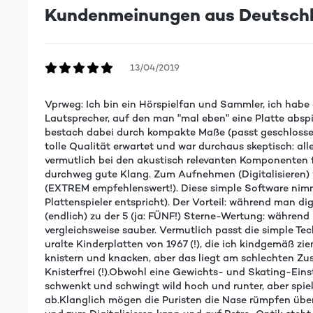
Kundenmeinungen aus Deutsch
13/04/2019
Vprweg: Ich bin ein Hörspielfan und Sammler, ich habe 
Lautsprecher, auf den man "mal eben" eine Platte abspi
bestach dabei durch kompakte Maße (passt geschlossen 
tolle Qualität erwartet und war durchaus skeptisch: al
vermutlich bei den akustisch relevanten Komponenten f
durchweg gute Klang. Zum Aufnehmen (Digitalisieren) v
(EXTREM empfehlenswert!). Diese simple Software nim
Plattenspieler entspricht). Der Vorteil: während man
(endlich) zu der 5 (ja: FÜNF!) Sterne-Wertung: während
vergleichsweise sauber. Vermutlich passt die simple Tec
uralte Kinderplatten von 1967 (!), die ich kindgemäß zie
knistern und knacken, aber das liegt am schlechten Zus
Knisterfrei (!).Obwohl eine Gewichts- und Skating-Eins
schwenkt und schwingt wild hoch und runter, aber spielt
ab.Klanglich mögen die Puristen die Nase rümpfen über 