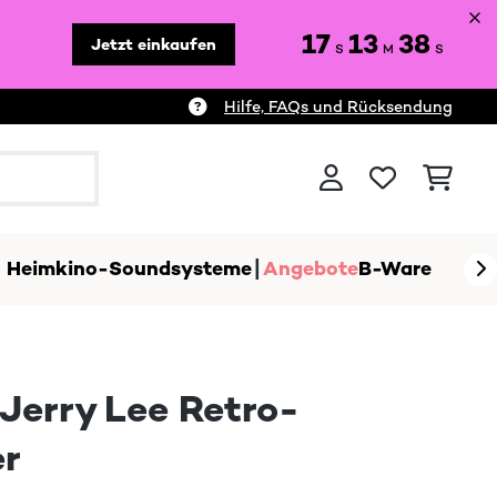
17
13
36
Jetzt einkaufen
S
M
S
Hilfe, FAQs und Rücksendung
Heimkino-Soundsysteme
Angebote
B-Ware
Jerry Lee Retro-
er