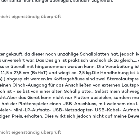
der sollte nicht länger überlegen, sondern zugreifen.
cht eigenständig überprüft
er gekauft, da dieser noch unzählige Schallplatten hat, jedoch k
unversehrt war. Das Design ist praktisch und schick zu gleich,... d
ass er überall mit hingenommen werden kann. Die Verarbeitung is
11,5 x 27,5 cm (BxHxT) und wiegt ca. 2,5 kg.Die Handhabung ist k
cm) ) abgespielt werden.Im Koffergehäuse sind zwei Stereolautspr
 einen Cinch-Ausgang für das Anschließen von externen Lautsprec
h ist - selbst von einer alten Schallplatte... Selbst mein Schwieg
cht.Aber das Gerät kann nicht nur Platten abspielen, sondern ma
ke, hat der Plattenspieler einen USB-Anschluss, mit welchem d
enspieler- Mini-LP-Aufsatz- USB-Netzadapter- USB-Kabel- Aufn
gen Preis, erhalten. Dies wirkt sich jedoch nicht auf meine Bew
cht eigenständig überprüft