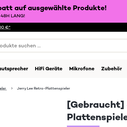
batt auf ausgewählte Produkte!
48H LANG!
00 €*
autsprecher
HiFi Geräte
Mikrofone
Zubehör
eler
Jerry Lee Retro-Plattenspieler
[Gebraucht] 
Plattenspiel