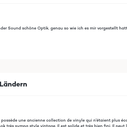
er Sound schöne Optik. genau so wie ich es mir vorgestellt hat
Ländern
i possède une ancienne collection de vinyle qui n'étaient plus écou
 très sympa style vintage. Il est solide et très bien fini. Il peut l