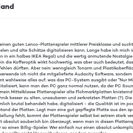
land
einen guten Lenco-Plattenspieler mittlerer Preisklasse und sucht
elen und alte Schätze digitalisieren kann. Lange habe ich mich i
in ein halbes IKEA Regal) und die wertig anmutende Nostalgie-
lein die Kofferoptik wirkt hochwertig, was aber auch bedeutet, d
ehlen dürften. Aber nein: wenngleich Tonarm und Plastikoberfläc
erwende ich nicht die mitgelieferte Audacity Software, sondern
mt wahlweise alles auf, was das PC-System ausgibt oder "Nur 
 digitalisiert, kann man den PC ganz normal nutzen, da der PC 
 mein Mittelklasse Plattenspieler alte Flohmarktplatten knistern
hnik besser zu alten, unsauberen und zerkratzten Platten (?). Di
mlich brutal behandelt habe, digitalisiert - die Qualität ist im p
tand der Platten. Legt man eine gut gepflegte Platte aus den sp
tellung fehlt, kommt der Plattenspieler selbst bei extrem stark v
 absolut sauber.Ich bin überzeugt, wenn man in diesen Plattenspi
so einen Billig-Spieler. Wer einfach nur einen absolut unkompli