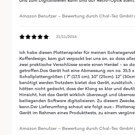
und zum Digitalisieren kann und auf Retro-Optik steht, 
Amazon Benutzer – Bewertung durch Chal-Tec GmbH ni
21/11/2016
Ich habe diesen Plattenspieler für meinen Schwiegervat
Kofferdesign, kam gut verpackt bei uns an, so dass alles 
zwei praktische Verschlüsse sowie einen Henkel - so d
getroffen.Das Gerät hat eine Abmessung von ca. 35,5 x 
Schallplattengrößen ( 7" (17,5 cm), 10" (25cm), 12" (30
benötigt werden.Trotzdem bietet das Gerät, zusätzlich,
hätten nicht gedacht, dass der Klang so klar und deutlic
Hinsicht, hat das Gerät wirklich überzeugt und überras
beiliegenden Software digitalisieren. Zu diesem Zwec
kann.Der Lieferumfang schaut wie folgt aus:- Platt
Gerät im Rahmen eines Produkttests, zu einem vergünsti
Amazon Benutzer – Bewertung durch Chal-Tec GmbH ni