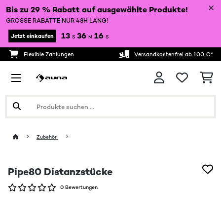
Bis zu 29 % Rabatt auf ausgewählte Produkte!
GROSSE RABATTE NUR 48H LANG!
13
36
16
Jetzt einkaufen
S
M
S
Flexible Zahlungen
Versandkostenfrei ab 100 €*
Zubehör
Pipe80 Distanzstücke
0 Bewertungen