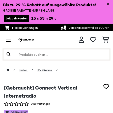
Bis zu 29 % Rabatt auf ausgewählte Produkte!
GROSSE RABATTE NUR 48H LANG!
15
55
28
Jetzt einkaufen
S
M
S
Flexible Zahlungen
Versandkostenfrei ab 100 €*
Radios
DAB Radios
[Gebraucht] Connect Vertical
Internetradio
0 Bewertungen
GEBRAUCHT