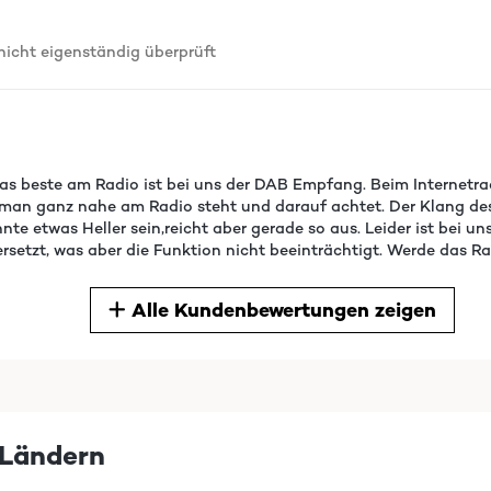
cht eigenständig überprüft
Das beste am Radio ist bei uns der DAB Empfang. Beim Internetrad
an ganz nahe am Radio steht und darauf achtet. Der Klang des R
te etwas Heller sein,reicht aber gerade so aus. Leider ist bei un
ersetzt, was aber die Funktion nicht beeinträchtigt. Werde das R
Alle Kundenbewertungen zeigen
cht eigenständig überprüft
Ländern
Quadratzentimeter froh, auf dem nichts auf der Arbeitsplatte ste
 jetzt dieses. Die Einrichtung ging für mich selbsterklärend (b