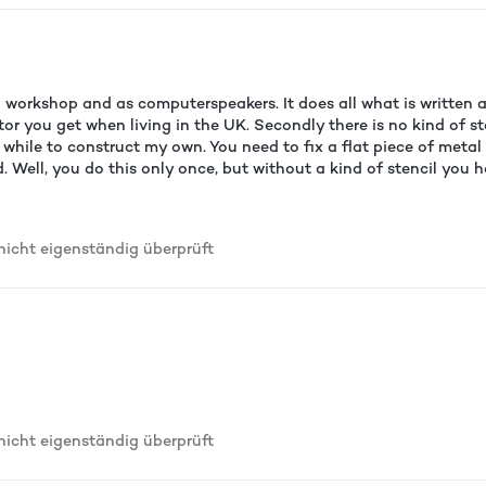
rbei, dass es am Gerät kein Zurück-Button gibt. Der ist nur auf d
 Bedienen des Radios, aber so etwas benötige ich nicht und habe 
uch im ausgeschaltetem Zustand aktiv bleiben soll. Das habe ich
gere Stromverbrauch im Standby wert. Was wirklich klasse ist, ist
h da dann ein Internetradio). Und dieses hier zeigt bei meinem R
a workshop and as computerspeakers. It does all what is written 
Das LED-Licht ist eher funzelig und nicht wirklich zum Arbeiten g
 you get when living in the UK. Secondly there is no kind of sten
radios die ich kenne - sehr basslastig. Habe das mit den Einstell
while to construct my own. You need to fix a flat piece of metal 
kann natürlich nicht mit einer HiFi-Anlage mithalten, aber das is
 Well, you do this only once, but without a kind of stencil you 
es Radio von Xoro, das zu große Lautstärkeunterschiede pro Stufe
ein schönes und für mich sehr gutes Gerät. Bin sehr zufrieden.
cht eigenständig überprüft
cht eigenständig überprüft
cht eigenständig überprüft