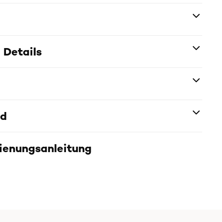
 Details
nd
dienungsanleitung