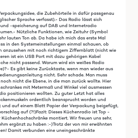
 Verpackungsidee, die Zubehörteile in dafür passgenau
ischer Sprache verfasst).- Das Radio lässt sich
he und -speicherung auf DAB und Internetradio
Volumen.- Nützliche Funktionen, wie Zeituhr (Symbol
sehr lauten Ton ab. Da habe ich mich das erste Mal
muss in den Systemeinstellungen einmal schauen, ob
n anzusehen mit noch richtigem Ziffernblatt (nicht wie
eren ist ein USB Port mit dazu gehörigen Kabel
Küche nicht passend. Warum wird ein weißes Radio
e)?- Es gibt keine Zurücktaste, wenn man wieder aus
Bedienungsanleitung nicht. Sehr schade. Man muss
noch nicht die Ebene, in die man zurück wollte. Hier
hschrankes mit Metermaß und Winkel viel ausmessen
 positionieren wollten. Zu guter Letzt hat alles
Nackenmuskeln ordentlich beansprucht worden und
lt und auf einem Blatt Papier der Verpackung beigefügt,
orschlag auf (?!)Fazit: Dieses Küchenradio ist Top -
er Küchenhochschränke montiert. Wir freuen uns sehr,
nehm ergänzt zu haben :-)Trotz der von mir erwähnten
hlen! Damit verbunden eine uneingeschränkte