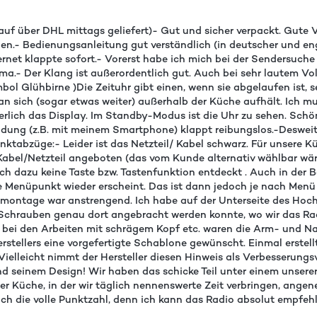
rauf über DHL mittags geliefert)- Gut und sicher verpackt. Gute
.- Bedienungsanleitung gut verständlich (in deutscher und engl
nternet klappte sofort.- Vorerst habe ich mich bei der Sendersuc
prima.- Der Klang ist außerordentlich gut. Auch bei sehr lautem 
bol Glühbirne )Die Zeituhr gibt einen, wenn sie abgelaufen ist, 
man sich (sogar etwas weiter) außerhalb der Küche aufhält. Ich 
serlich das Display. Im Standby-Modus ist die Uhr zu sehen. Schö
indung (z.B. mit meinem Smartphone) klappt reibungslos.-Desweit
nktabzüge:- Leider ist das Netzteil/ Kabel schwarz. Für unsere 
abel/Netzteil angeboten (das vom Kunde alternativ wählbar wär
h dazu keine Taste bzw. Tastenfunktion entdeckt . Auch in der 
e Menüpunkt wieder erscheint. Das ist dann jedoch je nach Menü 
montage war anstrengend. Ich habe auf der Unterseite des Hoc
Schrauben genau dort angebracht werden konnte, wo wir das Radio
g bei den Arbeiten mit schrägem Kopf etc. waren die Arm- und 
erstellers eine vorgefertigte Schablone gewünscht. Einmal erstel
ielleicht nimmt der Hersteller diesen Hinweis als Verbesserungsv
und seinem Design! Wir haben das schicke Teil unter einem unser
er Küche, in der wir täglich nennenswerte Zeit verbringen, ange
ch die volle Punktzahl, denn ich kann das Radio absolut empfe