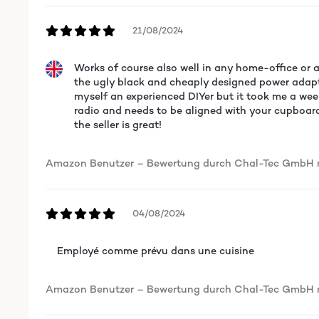
Vorkenntnisse mit anderen Internetradios). Blöd ist hie
unbedingt parat liegen. Es gibt wohl auch eine APP zum
21/08/2024
dass man einstellen kann, ob die Internetverbindung a
Sekunden länger beim Start, aber das ist mir der gerin
kein einziges Radio so richtig Empfang (daher hatte ic
Works of course also well in any home-office or 
die Direktwahltasten zum Abspeichern von Radiosendern. 
the ugly black and cheaply designed power adaptor
Der Klang ist - wie bei fast allen günstigeren Internet
myself an experienced DIYer but it took me a wee 
noch leicht zu viel. Ansonsten ist der Klang ganz gut, 
radio and needs to be aligned with your cupboard.
sehr feinfühlig, was sehr gut ist. (Ich habe ein ander
the seller is great!
einen Herzinfarkt, wenn der loslegt. :-) Alles in allem 
Amazon Benutzer – Bewertung durch Chal-Tec GmbH ni
Amazon Benutzer – Bewertung durch Chal-Tec GmbH ni
04/08/2024
Employé comme prévu dans une cuisine
Amazon Benutzer – Bewertung durch Chal-Tec GmbH ni