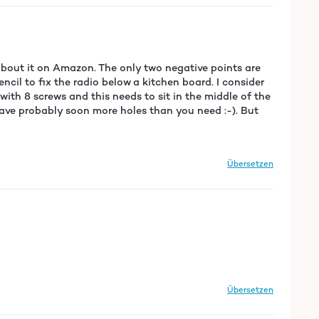
er Fernbedienung. Daher sollte diese zum Einrichten
es daher nicht ausprobiert. Was ich gut finde ist,
 abgestellt. Das Radio braucht dann zwar ein paar
 der Empfang von DAB+. In der Küche hatte bis jetzt
adiosender Vollausschlag im Empfang!!! :-) Super sind
about it on Amazon. The only two negative points are
eeignet. Es ist in 3 Stufen in der Helligkeit regelbar.
cil to fix the radio below a kitchen board. I consider
ungen etwas abgemindert, ist mir aber eigentlich immer
with 8 screws and this needs to sit in the middle of the
t auch nicht der Anspruch. Die Lautstärkeregelung ist
have probably soon more holes than you need :-). But
 hat.) Den Timer nutze ich nicht, da bekommt man halb
Übersetzen
Übersetzen