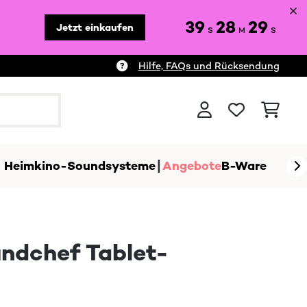
39
28
27
Jetzt einkaufen
S
M
S
Hilfe, FAQs und Rücksendung
Heimkino-Soundsysteme
Angebote
B-Ware
ndchef Tablet-