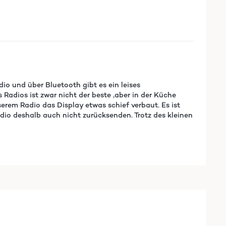
io und über Bluetooth gibt es ein leises
adios ist zwar nicht der beste ,aber in der Küche
serem Radio das Display etwas schief verbaut. Es ist
adio deshalb auch nicht zurücksenden. Trotz des kleinen
ht. :-) Daher ist mein voriges Internetradio (Grundig)
in aber auch technisch versiert und habe