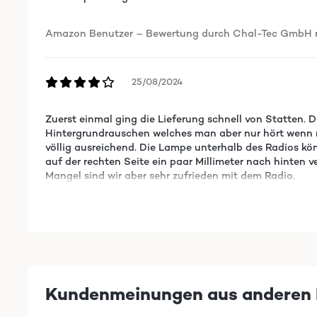
Amazon Benutzer – Bewertung durch Chal-Tec GmbH ni
25/08/2024
Zuerst einmal ging die Lieferung schnell von Statten. 
Hintergrundrauschen welches man aber nur hört wenn m
völlig ausreichend. Die Lampe unterhalb des Radios könn
auf der rechten Seite ein paar Millimeter nach hinten v
Mangel sind wir aber sehr zufrieden mit dem Radio.
Amazon Benutzer – Bewertung durch Chal-Tec GmbH ni
19/01/2023
Kundenmeinungen aus anderen 
Habe eine relativ kleine Küche und bin daher auf jeden 
nun ins Wohnzimmer gekommen und in der Küche habe ich