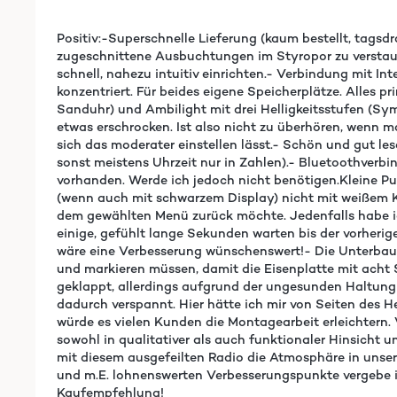
Positiv:-Superschnelle Lieferung (kaum bestellt, tagsd
zugeschnittene Ausbuchtungen im Styropor zu verstauen
schnell, nahezu intuitiv einrichten.- Verbindung mit I
konzentriert. Für beides eigene Speicherplätze. Alles 
Sanduhr) und Ambilight mit drei Helligkeitsstufen (Sym
etwas erschrocken. Ist also nicht zu überhören, wenn 
sich das moderater einstellen lässt.- Schön und gut le
sonst meistens Uhrzeit nur in Zahlen).- Bluetoothverb
vorhanden. Werde ich jedoch nicht benötigen.Kleine Pu
(wenn auch mit schwarzem Display) nicht mit weißem K
dem gewählten Menü zurück möchte. Jedenfalls habe ic
einige, gefühlt lange Sekunden warten bis der vorherig
wäre eine Verbesserung wünschenswert!- Die Unterbau
und markieren müssen, damit die Eisenplatte mit acht 
geklappt, allerdings aufgrund der ungesunden Haltun
dadurch verspannt. Hier hätte ich mir von Seiten des H
würde es vielen Kunden die Montagearbeit erleichtern. V
sowohl in qualitativer als auch funktionaler Hinsicht 
mit diesem ausgefeilten Radio die Atmosphäre in unser
und m.E. lohnenswerten Verbesserungspunkte vergebe i
Kaufempfehlung!