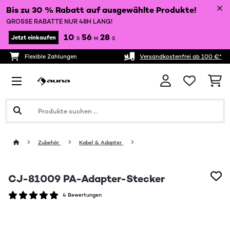
Bis zu 30 % Rabatt auf ausgewählte Produkte!
GROSSE RABATTE NUR 48H LANG!
10
56
28
Jetzt einkaufen
S
M
S
Flexible Zahlungen
Versandkostenfrei ab 100 €*
Zubehör
Kabel & Adapter
CJ-81009 PA-Adapter-Stecker
4 Bewertungen