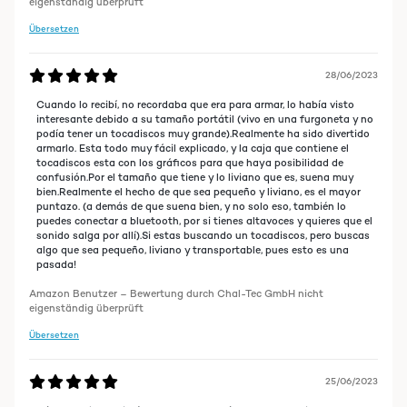
eigenständig überprüft
Übersetzen
28/06/2023
Cuando lo recibí, no recordaba que era para armar, lo había visto
interesante debido a su tamaño portátil (vivo en una furgoneta y no
podía tener un tocadiscos muy grande).Realmente ha sido divertido
armarlo. Esta todo muy fácil explicado, y la caja que contiene el
tocadiscos esta con los gráficos para que haya posibilidad de
confusión.Por el tamaño que tiene y lo liviano que es, suena muy
bien.Realmente el hecho de que sea pequeño y liviano, es el mayor
puntazo. (a demás de que suena bien, y no solo eso, también lo
puedes conectar a bluetooth, por si tienes altavoces y quieres que el
sonido salga por allí).Si estas buscando un tocadiscos, pero buscas
algo que sea pequeño, liviano y transportable, pues esto es una
pasada!
Amazon Benutzer – Bewertung durch Chal-Tec GmbH nicht
eigenständig überprüft
Übersetzen
25/06/2023