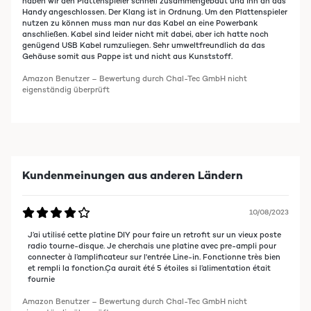
haben wir den Plattenspieler schnell zusammengebaut und ihn an das
Handy angeschlossen. Der Klang ist in Ordnung. Um den Plattenspieler
nutzen zu können muss man nur das Kabel an eine Powerbank
anschließen. Kabel sind leider nicht mit dabei, aber ich hatte noch
genügend USB Kabel rumzuliegen. Sehr umweltfreundlich da das
Gehäuse somit aus Pappe ist und nicht aus Kunststoff.
Amazon Benutzer – Bewertung durch Chal-Tec GmbH nicht
eigenständig überprüft
Kundenmeinungen aus anderen Ländern
10/08/2023
J’ai utilisé cette platine DIY pour faire un retrofit sur un vieux poste
radio tourne-disque. Je cherchais une platine avec pre-ampli pour
connecter à l’amplificateur sur l'entrée Line-in. Fonctionne très bien
et rempli la fonction.Ça aurait été 5 étoiles si l’alimentation était
fournie
Amazon Benutzer – Bewertung durch Chal-Tec GmbH nicht