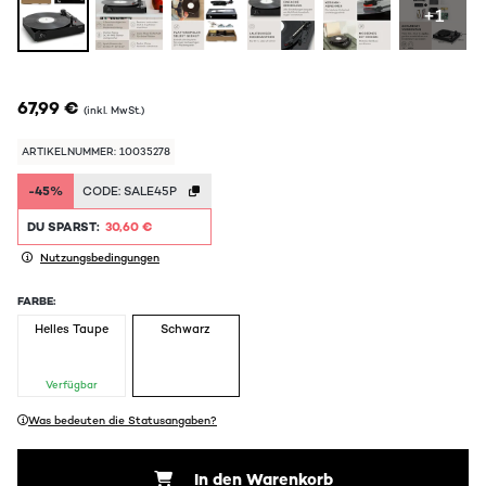
+1
67,99 €
(inkl. MwSt.)
ARTIKELNUMMER: 10035278
-45%
CODE:
SALE45P
DU SPARST:
30,60 €
Nutzungsbedingungen
FARBE:
Helles Taupe
Schwarz
Verfügbar
Was bedeuten die Statusangaben?
In den Warenkorb