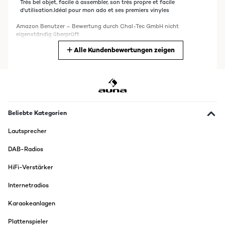
Très bel objet, facile à assembler, son très propre et facile
d'utilisation.Idéal pour mon ado et ses premiers vinyles
Amazon Benutzer – Bewertung durch Chal-Tec GmbH nicht
eigenständig überprüft
Alle Kundenbewertungen zeigen
Übersetzen
20/06/2023
Ho acquistato questo giradischi per regalarlo a un caro amico
appassionato di musica da sempre e che si sta avvicinando al
mondo del vinile e amante delle costruzioni, dei Lego e tutto
Beliebte Kategorien
quello che per lui è possibile assemblare! Infatti ciò che rende
questo giradischi davvero speciale è il fatto che si tratta di un
Lautsprecher
kit che puoi assemblare personalmente, aggiungendo un tocco
di soddisfazione e creatività all'esperienza di ascolto. Perfetto
per uno come lui.Il giradischi offre tre velocità di riproduzione: 33,
DAB-Radios
45 e 78 RPM, consentendo di ascoltare una vasta gamma di
dischi in vinile.Lui l'ha assemblato e l'abbiamo provato
HiFi-Verstärker
immediatamente e posso dire che le casse stereo integrate
garantiscono un suono chiaro e bilanciato. Inoltre, il giradischi
Internetradios
dispone di un jack per cuffie, per un ascolto "privato".La qualità
costruttiva di questo giradischi mi è sembrata estremamente
Karaokeanlagen
buona. I materiali utilizzati sembrano solidi e resistenti. Le
istruzioni per l'assemblaggio tra l'altro sono estremamente
chiare anche per chi non è avvezzo.In conclusione ritengo che il
Plattenspieler