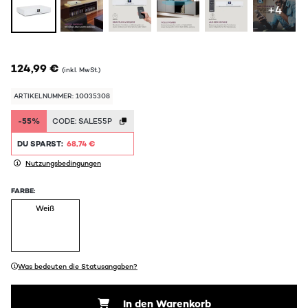
+4
124,99 €
(inkl. MwSt.)
ARTIKELNUMMER: 10035308
-55%
CODE:
SALE55P
DU SPARST:
68,74 €
Nutzungsbedingungen
FARBE:
Weiß
Was bedeuten die Statusangaben?
In den Warenkorb