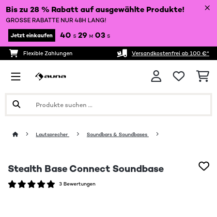
Bis zu 28 % Rabatt auf ausgewählte Produkte!
GROSSE RABATTE NUR 48H LANG!
40
29
03
Jetzt einkaufen
S
M
S
Flexible Zahlungen
Versandkostenfrei ab 100 €*
Lautsprecher
Soundbars & Soundbases
Stealth Base Connect Soundbase
3 Bewertungen