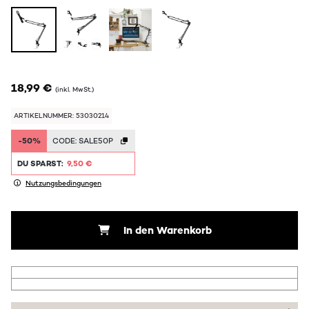
18,99 €
(inkl. MwSt.)
ARTIKELNUMMER: 53030214
-50%
CODE:
SALE50P
DU SPARST:
9,50 €
Nutzungsbedingungen
In den Warenkorb