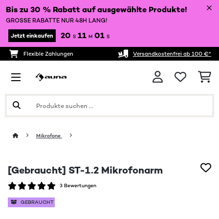
Bis zu 30 % Rabatt auf ausgewählte Produkte!
GROSSE RABATTE NUR 48H LANG!
20
11
01
Jetzt einkaufen
S
M
S
Flexible Zahlungen
Versandkostenfrei ab 100 €*
Mikrofone
[Gebraucht] ST-1.2 Mikrofonarm
3 Bewertungen
GEBRAUCHT