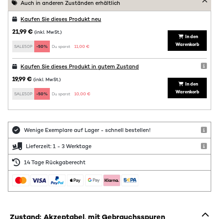
Auch in anderen Zuständen erhältlich
Kaufen Sie dieses Produkt neu
21,99 €
(inkl. MwSt.)
In den
Warenkorb
SALE50P
-50%
Du sparst:
11,00 €
Kaufen Sie dieses Produkt in gutem Zustand
19,99 €
(inkl. MwSt.)
In den
Warenkorb
SALE50P
-50%
Du sparst:
10,00 €
Wenige Exemplare auf Lager - schnell bestellen!
Lieferzeit: 1 - 3 Werktage
14 Tage Rückgaberecht
Zustand: Akzeptabel, mit Gebrauchsspuren