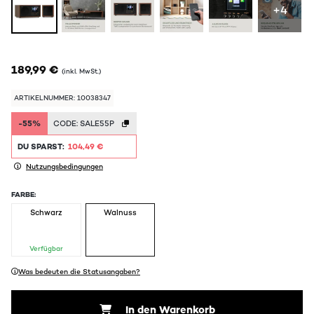
+4
189,99 €
(inkl. MwSt.)
ARTIKELNUMMER: 10038347
-55%
CODE:
SALE55P
DU SPARST:
104,49 €
Nutzungsbedingungen
FARBE:
Schwarz
Walnuss
Verfügbar
Was bedeuten die Statusangaben?
In den Warenkorb