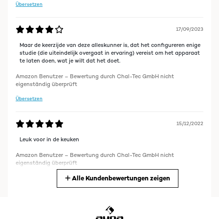
Übersetzen
17/09/2023
Maar de keerzijde van deze alleskunner is, dat het configureren enige
studie (die uiteindelijk overgaat in ervaring) vereist om het apparaat
te laten doen, wat je wilt dat het doet.
Amazon Benutzer – Bewertung durch Chal-Tec GmbH nicht
eigenständig überprüft
Übersetzen
15/12/2022
Leuk voor in de keuken
Amazon Benutzer – Bewertung durch Chal-Tec GmbH nicht
eigenständig überprüft
Alle Kundenbewertungen zeigen
Übersetzen
22/06/2022
Never heard of Auna before I got this, but the reviews were good.