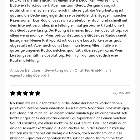
hat, kann ich mich nicht mit einem Stern bedanken, weil es nicht
Batterien funktiuoniert. Aber nun zum Gerät. Designmässig ist
natürlich immer so eine Sache, ich finde es gut, die Verarbeitung ist
gut und die Bedienung eigentlich selbsterklärend. Entgegen mancher
Rezensionen, Das Radio lässt sich wunderbar einfach und schnell mit
dem Internet verbinden. Einstellung einmal gespeichert, funktioniert
das Gerät zuverlassig. Der KLang ist meines Erachten absolut top, vor
allem wenn man den Preis betrachtet und die Größe des Radios sieht.
Einzig mein kleiner Kritikpunkt ist, dass die Lautstärke etwas grob
abgestuft ist. Aber auch damit kann man leben. Alles in allem ein
gutes gelungenes Radio, welches qualitativ überzeugen kann. Preis-
Leistungsverhältnis absolut top. Für mich klar und deutlich eine
Kaufempfehlung.
Amazon Benutzer – Bewertung durch Chal-Tec GmbH nicht
eigenständig überprüft
27/06/2019
Ich kann meine Einschätzung in die Reihe der bereits vorhandenen
positiven Rezensionen einreihen. Es ist nichts Negatives hinzuzufügen.
Der Klang hat mich bei so einem Radio wirklich positiv überrascht. Ich
hätte angesichts der relativ kleinen Lautsprecher nicht einen solchen
Sound erwartet, vor allem nicht im Bass-Bereich. Das liegt wohl auch
an der Bassreflexöffnung auf der Rückseite. In der Grundeinstellung
fehlten mir zunächst ein wenig die Höhen, doch nachdem ich diese
über den Equalizer angehoben hatte, ist der Klang für mich perfekt.