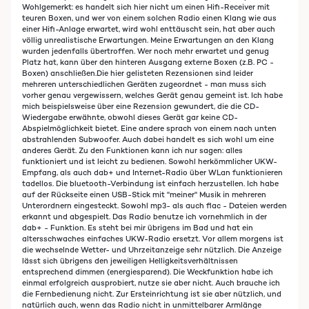
Wohlgemerkt: es handelt sich hier nicht um einen Hifi-Receiver mit
teuren Boxen, und wer von einem solchen Radio einen Klang wie aus
einer Hifi-Anlage erwartet, wird wohl enttäuscht sein, hat aber auch
völlig unrealistische Erwartungen. Meine Erwartungen an den Klang
wurden jedenfalls übertroffen. Wer noch mehr erwartet und genug
Platz hat, kann über den hinteren Ausgang externe Boxen (z.B. PC -
Boxen) anschließen.Die hier gelisteten Rezensionen sind leider
mehreren unterschiedlichen Geräten zugeordnet - man muss sich
vorher genau vergewissern, welches Gerät genau gemeint ist. Ich habe
mich beispielsweise über eine Rezension gewundert, die die CD-
Wiedergabe erwähnte, obwohl dieses Gerät gar keine CD-
Abspielmöglichkeit bietet. Eine andere sprach von einem nach unten
abstrahlenden Subwoofer. Auch dabei handelt es sich wohl um eine
anderes Gerät. Zu den Funktionen kann ich nur sagen: alles
funktioniert und ist leicht zu bedienen. Sowohl herkömmlicher UKW-
Empfang, als auch dab+ und Internet-Radio über WLan funktionieren
tadellos. Die bluetooth-Verbindung ist einfach herzustellen. Ich habe
auf der Rückseite einen USB-Stick mit "meiner" Musik in mehreren
Unterordnern eingesteckt. Sowohl mp3- als auch flac - Dateien werden
erkannt und abgespielt. Das Radio benutze ich vornehmlich in der
dab+ - Funktion. Es steht bei mir übrigens im Bad und hat ein
altersschwaches einfaches UKW-Radio ersetzt. Vor allem morgens ist
die wechselnde Wetter- und Uhrzeitanzeige sehr nützlich. Die Anzeige
lässt sich übrigens den jeweiligen Helligkeitsverhältnissen
entsprechend dimmen (energiesparend). Die Weckfunktion habe ich
einmal erfolgreich ausprobiert, nutze sie aber nicht. Auch brauche ich
die Fernbedienung nicht. Zur Ersteinrichtung ist sie aber nützlich, und
natürlich auch, wenn das Radio nicht in unmittelbarer Armlänge