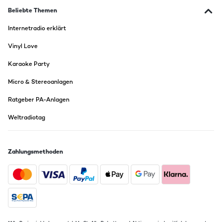
una señal limpia de interferencias y una calidad de audio excelente.Y
Beliebte Themen
comentando su audio, comentar que sorprende la calidad del audio,
suena fuerte y claro, no como otros equipos que tienen mucha
Internetradio erklärt
potencia pero luego no eres capaz de distinguir o disfrutar de lo que
escuchas.Sobre conectividad dispone de todo lo necesario para el dia
Vinyl Love
dia,Dispone de Bluetooth, entrada USB, radio FM a mas del digital
DAB+, wifi, entrada auxiliar jack, ..Gracias a su pantalla frontal en
color podemos controlar todas las funciones de manera clara, pero y
Karaoke Party
si no te quieres mover del sofá, pues no hay problema, gracias a la
APP podremos controlar desde el movil todas las funciones.Radio
Micro & Stereoanlagen
recomendada para pequeños locales al igual para pisos y terrazas
por si calidad de sonido y la posibilidad de tener un altavoz portátil
Ratgeber PA-Anlagen
que podemos poner donde mas nos interese.
Weltradiotag
Amazon Benutzer – Bewertung durch Chal-Tec GmbH nicht
eigenständig überprüft
Übersetzen
Zahlungsmethoden