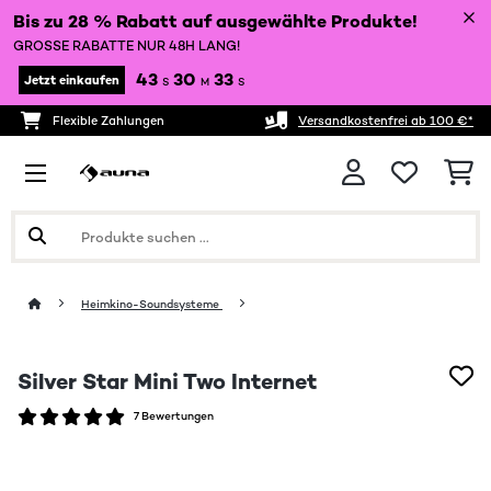
Bis zu 28 % Rabatt auf ausgewählte Produkte!
GROSSE RABATTE NUR 48H LANG!
43
30
33
Jetzt einkaufen
S
M
S
Flexible Zahlungen
Versandkostenfrei ab 100 €*
Heimkino-Soundsysteme
Silver Star Mini Two Internet
7 Bewertungen