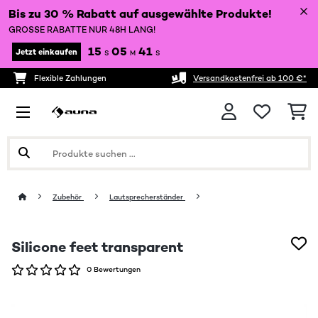
Bis zu 30 % Rabatt auf ausgewählte Produkte!
GROSSE RABATTE NUR 48H LANG!
15
05
41
Jetzt einkaufen
S
M
S
Flexible Zahlungen
Versandkostenfrei ab 100 €*
Zubehör
Lautsprecherständer
Silicone feet transparent
0 Bewertungen