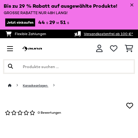
Bis zu 29 % Rabatt auf ausgewählte Produkte!
GROSSE RABATTE NUR 48H LANG!
44
29
49
Jetzt einkaufen
S
M
S
Flexible Zahlungen
Versandkostenfrei ab 100 €*
Karaokeanlagen
0 Bewertungen