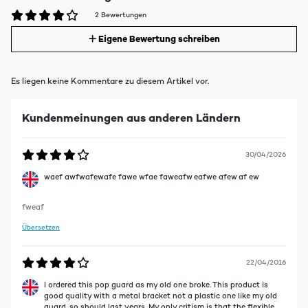
2 Bewertungen
Eigene Bewertung schreiben
Es liegen keine Kommentare zu diesem Artikel vor.
Kundenmeinungen aus anderen Ländern
30/04/2026
waef awfwafewafe fawe wfae faweafw eafwe afew af ew
fweaf
Übersetzen
22/04/2016
I ordered this pop guard as my old one broke. This product is
good quality with a metal bracket not a plastic one like my old
guard. so should last years. My only critism is that the flexible