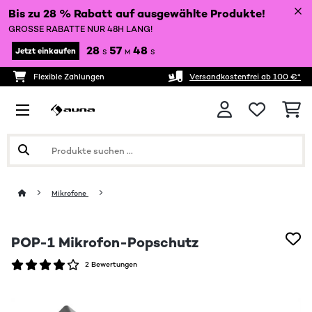
Bis zu 28 % Rabatt auf ausgewählte Produkte!
GROSSE RABATTE NUR 48H LANG!
28
57
48
Jetzt einkaufen
S
M
S
Flexible Zahlungen
Versandkostenfrei ab 100 €*
Mikrofone
POP-1 Mikrofon-Popschutz
2 Bewertungen