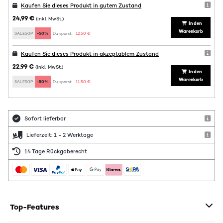
Kaufen Sie dieses Produkt in gutem Zustand
24,99 €
(inkl. MwSt.)
In den
Warenkorb
SALE50P
-50%
Du sparst:
12,50 €
Kaufen Sie dieses Produkt in akzeptablem Zustand
22,99 €
(inkl. MwSt.)
In den
Warenkorb
SALE50P
-50%
Du sparst:
11,50 €
Sofort lieferbar
Lieferzeit: 1 - 2 Werktage
14 Tage Rückgaberecht
Top-Features