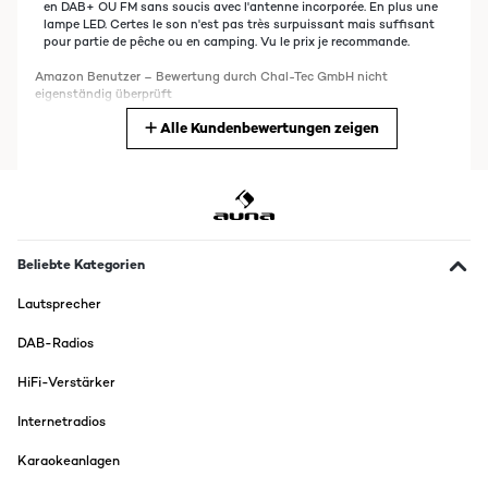
en DAB+ OU FM sans soucis avec l'antenne incorporée. En plus une
lampe LED. Certes le son n'est pas très surpuissant mais suffisant
pour partie de pêche ou en camping. Vu le prix je recommande.
Amazon Benutzer – Bewertung durch Chal-Tec GmbH nicht
eigenständig überprüft
Alle Kundenbewertungen zeigen
Übersetzen
18/05/2023
La usamos el finde pasado cuando fuimos por ahí en la furgo y
dormimos fuera y no queremos gastar la batería de música de la
furgoneta pero podíamos cargar este aparato en movimiento y con
Beliebte Kategorien
el cable está genial. Pero luego descubrimos que también carga con
luz solar porque tiene un mini panel solar en la parte de arriba.
Lautsprecher
Además la batería dura mucho. Tiene una luz que se carga
manualmente con manivela, también tiene para conectar USB,
antena para sintonizar la radio... Me parece muy práctica y me gusta
DAB-Radios
mucho
HiFi-Verstärker
Amazon Benutzer – Bewertung durch Chal-Tec GmbH nicht
eigenständig überprüft
Internetradios
Übersetzen
Karaokeanlagen