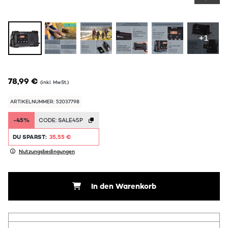
+1
78,99 €
(inkl. MwSt.)
ARTIKELNUMMER: 52037798
-45%
CODE:
SALE45P
DU SPARST:
35,55 €
Nutzungsbedingungen
In den Warenkorb