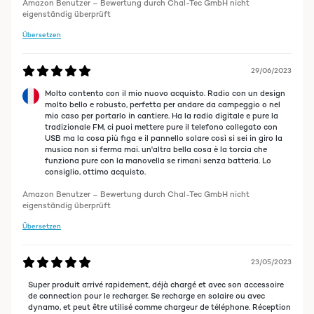
Amazon Benutzer – Bewertung durch Chal-Tec GmbH nicht
eigenständig überprüft
Übersetzen
29/06/2023
Molto contento con il mio nuovo acquisto. Radio con un design
molto bello e robusto, perfetta per andare da campeggio o nel
mio caso per portarlo in cantiere. Ha la radio digitale e pure la
tradizionale FM, ci puoi mettere pure il telefono collegato con
USB ma la cosa più figa e il pannello solare così si sei in giro la
musica non si ferma mai. un'altra bella cosa è la torcia che
funziona pure con la manovella se rimani senza batteria. Lo
consiglio, ottimo acquisto.
Amazon Benutzer – Bewertung durch Chal-Tec GmbH nicht
eigenständig überprüft
Übersetzen
23/05/2023
Super produit arrivé rapidement, déjà chargé et avec son accessoire
de connection pour le recharger. Se recharge en solaire ou avec
dynamo, et peut être utilisé comme chargeur de téléphone. Réception