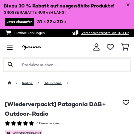
Bis zu 30 % Rabatt auf ausgewählte Produkte!
GROSSE RABATTE NUR 48H LANG!
31
22
19
Jetzt einkaufen
S
M
S
Flexible Zahlungen
Versandkostenfrei ab 100 €*
Radios
DAB Radios
[Wiederverpackt] Patagonia DAB+
Outdoor-Radio
6 Bewertungen
WIEDERVERPACKT