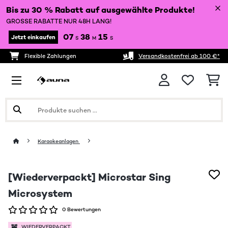
Bis zu 30 % Rabatt auf ausgewählte Produkte!
GROSSE RABATTE NUR 48H LANG!
07
38
15
Jetzt einkaufen
S
M
S
Flexible Zahlungen
Versandkostenfrei ab 100 €*
Karaokeanlagen
[Wiederverpackt] Microstar Sing
Microsystem
0 Bewertungen
WIEDERVERPACKT