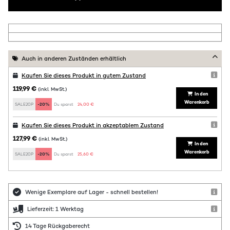
Auch in anderen Zuständen erhältlich
Kaufen Sie dieses Produkt in gutem Zustand
119,99 €
(inkl. MwSt.)
In den
Warenkorb
SALE20P
-20%
Du sparst:
24,00 €
Kaufen Sie dieses Produkt in akzeptablem Zustand
127,99 €
(inkl. MwSt.)
In den
Warenkorb
SALE20P
-20%
Du sparst:
25,60 €
Wenige Exemplare auf Lager - schnell bestellen!
Lieferzeit: 1 Werktag
14 Tage Rückgaberecht