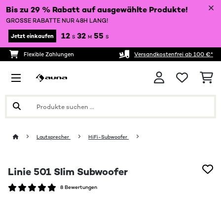
Bis zu 29 % Rabatt auf ausgewählte Produkte!
GROSSE RABATTE NUR 48H LANG!
12
32
54
Jetzt einkaufen
S
M
S
Flexible Zahlungen
Versandkostenfrei ab 100 €*
Lautsprecher
HiFi-Subwoofer
Linie 501 Slim Subwoofer
8 Bewertungen