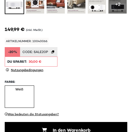
+2
149,99 €
(inkl. MwSt.)
ARTIKELNUMMER: 10040066
-20%
CODE:
SALE20P
DU SPARST:
30,00 €
Nutzungsbedingungen
FARBE:
Weiß
Was bedeuten die Statusangaben?
In den Warenkorb