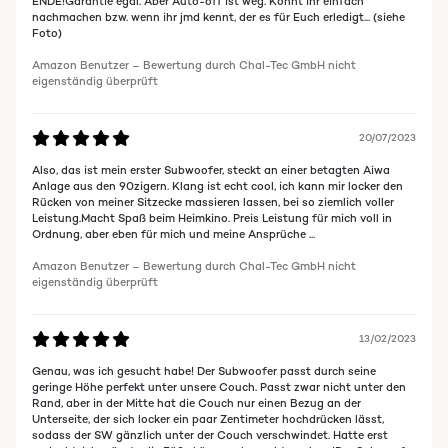
ENDE!Garantie egal. Aber Auto-off ist weg. Könnt ihr einfach
nachmachen bzw. wenn ihr jmd kennt, der es für Euch erledigt... (siehe
Foto)
Amazon Benutzer – Bewertung durch Chal-Tec GmbH nicht
eigenständig überprüft
20/07/2023
Also, das ist mein erster Subwoofer, steckt an einer betagten Aiwa
Anlage aus den 90zigern. Klang ist echt cool, ich kann mir locker den
Rücken von meiner Sitzecke massieren lassen, bei so ziemlich voller
Leistung.Macht Spaß beim Heimkino. Preis Leistung für mich voll in
Ordnung, aber eben für mich und meine Ansprüche ...
Amazon Benutzer – Bewertung durch Chal-Tec GmbH nicht
eigenständig überprüft
13/02/2023
Genau, was ich gesucht habe! Der Subwoofer passt durch seine
geringe Höhe perfekt unter unsere Couch. Passt zwar nicht unter den
Rand, aber in der Mitte hat die Couch nur einen Bezug an der
Unterseite, der sich locker ein paar Zentimeter hochdrücken lässt,
sodass der SW gänzlich unter der Couch verschwindet. Hatte erst