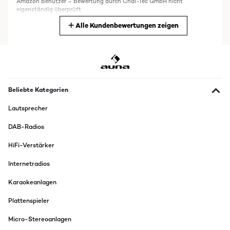
Amazon Benutzer – Bewertung durch Chal-Tec GmbH nicht
eigenständig überprüft
Alle Kundenbewertungen zeigen
Übersetzen
13/02/2023
Commande reçue rapidement. Le caisson qui en plus est de belle
qualité ,se fond dans la deco de mon salon. La qualité sonore est
juste parfaite. Se connecte très facilement. Le plus, la mise en veille
Beliebte Kategorien
économique. Bon rapport qualité-prix.
Lautsprecher
Amazon Benutzer – Bewertung durch Chal-Tec GmbH nicht
eigenständig überprüft
DAB-Radios
Übersetzen
HiFi-Verstärker
15/11/2016
Internetradios
PREMESSA: la prima cosa che mi ha colpito di questo impianto
Karaokeanlagen
audio 5.1 è il prezzo, dato che a queste cifre (poco meno di 80
euro, mentre sto scrivendo), si trova ben poco in giro.Poi una
volta testato a dovere, in collegamento con la mia TV o con il
Plattenspieler
proiettore, per guardare film in streaming e giocare con lo Shield
NVidia, posso dire che è un impianto veramente ben fatto, che
Micro-Stereoanlagen
regala un'esperienza di suono molto buona.Il design è piuttosto