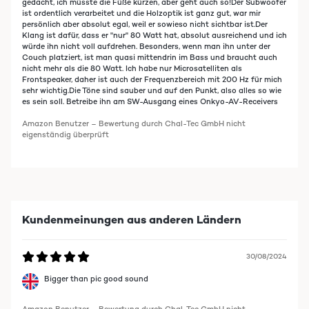
gedacht, ich müsste die Füße kürzen, aber geht auch so!Der Subwoofer
ist ordentlich verarbeitet und die Holzoptik ist ganz gut, war mir
persönlich aber absolut egal, weil er sowieso nicht sichtbar ist.Der
Klang ist dafür, dass er "nur" 80 Watt hat, absolut ausreichend und ich
würde ihn nicht voll aufdrehen. Besonders, wenn man ihn unter der
Couch platziert, ist man quasi mittendrin im Bass und braucht auch
nicht mehr als die 80 Watt. Ich habe nur Microsatelliten als
Frontspeaker, daher ist auch der Frequenzbereich mit 200 Hz für mich
sehr wichtig.Die Töne sind sauber und auf den Punkt, also alles so wie
es sein soll. Betreibe ihn am SW-Ausgang eines Onkyo-AV-Receivers
Amazon Benutzer – Bewertung durch Chal-Tec GmbH nicht
eigenständig überprüft
Kundenmeinungen aus anderen Ländern
30/08/2024
Bigger than pic good sound