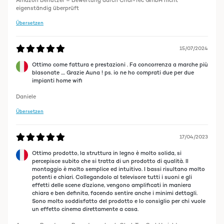
Amazon Benutzer – Bewertung durch Chal-Tec GmbH nicht
eigenständig überprüft
Übersetzen
15/07/2024
Ottimo come fattura e prestazioni . Fa concorrenza a marche più
blasonate .... Grazie Auna ! ps. io ne ho comprati due per due
impianti home wifi
Daniele
Übersetzen
17/04/2023
Ottimo prodotto, la struttura in legno è molto solida, si
percepisce subito che si tratta di un prodotto di qualità. Il
montaggio è molto semplice ed intuitivo. I bassi risultano molto
potenti e chiari. Collegandolo al televisore tutti i suoni e gli
effetti delle scene d’azione, vengono amplificati in maniera
chiara e ben definita, facendo sentire anche i minimi dettagli.
Sono molto soddisfatto del prodotto e lo consiglio per chi vuole
un effetto cinema direttamente a casa.