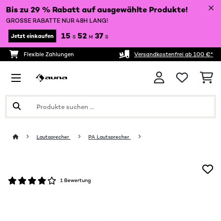
Bis zu 29 % Rabatt auf ausgewählte Produkte!
GROSSE RABATTE NUR 48H LANG!
15
52
37
Jetzt einkaufen
S
M
S
Flexible Zahlungen
Versandkostenfrei ab 100 €*
Lautsprecher
PA Lautsprecher
1 Bewertung